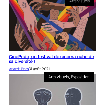
Arts visuels
CinéPride, un festival de cinéma riche de
sa diversité !
31 août 2021
Anacris Frias
Arts visuels
, 
Exposition