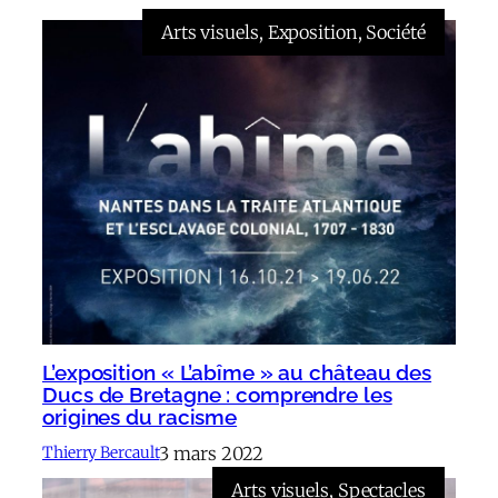
Arts visuels
, 
Exposition
, 
Société
L’exposition « L’abîme » au château des
Ducs de Bretagne : comprendre les
origines du racisme
3 mars 2022
Thierry Bercault
Arts visuels
, 
Spectacles