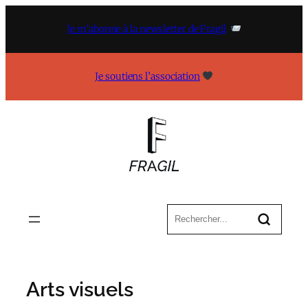
Aller
au
Je m’abonne à la newsletter de Fragil
contenu
Je soutiens l’association
Arts visuels