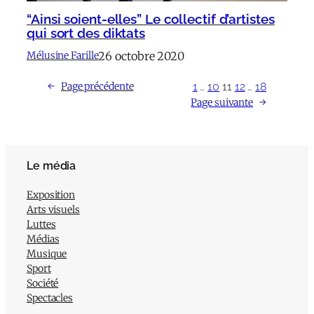
“Ainsi soient-elles” Le collectif d’artistes
qui sort des diktats
26 octobre 2020
Mélusine Farille
1
…
10
11
12
…
18
←
Page précédente
Page suivante
→
Le média
Exposition
Arts visuels
Luttes
Médias
Musique
Sport
Société
Spectacles