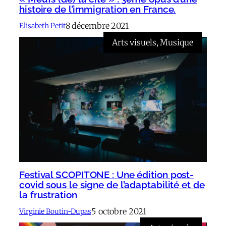
histoire de l’immigration en France.
8 décembre 2021
Elisabeth Petit
Arts visuels
, 
Musique
Festival SCOPITONE : Une édition post-
covid sous le signe de l’adaptabilité et de
la frustration
5 octobre 2021
Virginie Boutin-Dupas