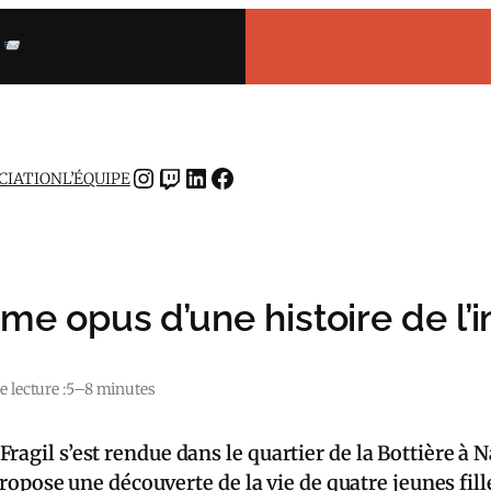
INSTAGRAM
TWITCH
LINKEDIN
FACEBOOK
OCIATION
L’ÉQUIPE
3ème opus d’une histoire de l
 lecture :
5–8 minutes
ragil s’est rendue dans le quartier de la Bottière 
 propose une découverte de la vie de quatre jeunes fill