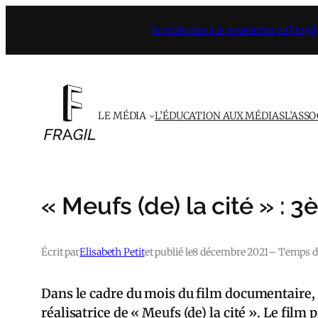
Aller
Je m’abonne à la newsletter de Fragil
au
contenu
LE MÉDIA
L’ÉDUCATION AUX MÉDIAS
L’ASS
« Meufs (de) la cité » : 
Écrit par
Elisabeth Petit
et publié le
8 décembre 2021
– Temps de
Dans le cadre du mois du film documentaire, F
réalisatrice de « Meufs (de) la cité ». Le film