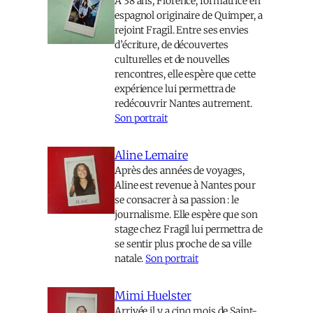
À 38 ans, Florence, formatrice en
espagnol originaire de Quimper, a
rejoint Fragil. Entre ses envies
d’écriture, de découvertes
culturelles et de nouvelles
rencontres, elle espère que cette
expérience lui permettra de
redécouvrir Nantes autrement.
Son portrait
Aline Lemaire
Après des années de voyages,
Aline est revenue à Nantes pour
se consacrer à sa passion : le
journalisme. Elle espère que son
stage chez Fragil lui permettra de
se sentir plus proche de sa ville
natale.
Son portrait
Mimi Huelster
Arrivée il y a cinq mois de Saint-