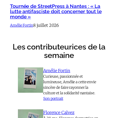
Tournée de StreetPress à Nantes : « La
lutte antifasciste doit concerner tout le
monde »
8 juillet 2026
Amélie Fortin
Les contributeurices de la
semaine
Amélie Fortin
Curieuse, passionnée et
lumineuse, Amélie a cette envie
sincère de faire rayonner la
culture et la solidarité nantaise.
Son portrait
Florence Calvez