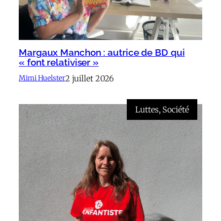
Margaux Manchon : autrice de BD qui
« font relativiser »
2 juillet 2026
Mimi Huelster
Luttes
, 
Société