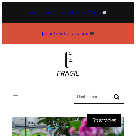
Aller
au
Je m’abonne à la newsletter de Fragil
contenu
Je soutiens l’association
Spectacles