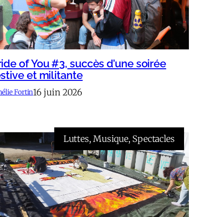
ride of You #3, succès d’une soirée
stive et militante
16 juin 2026
élie Fortin
Luttes
, 
Musique
, 
Spectacles