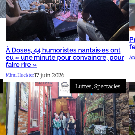
P
fe
À Doses, 44 humoristes nantais·es ont
eu « une minute pour convaincre, pour
Am
faire rire »
17 juin 2026
Mimi Huelster
Luttes
, 
Spectacles