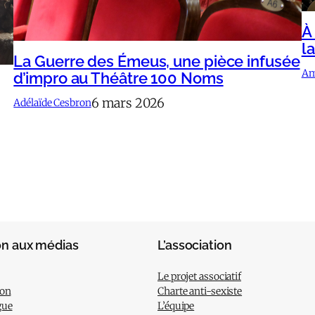
À
l
La Guerre des Émeus, une pièce infusée
Am
d’impro au Théâtre 100 Noms
6 mars 2026
Adélaïde Cesbron
on aux médias
L’association
Le projet associatif
ion
Charte anti-sexiste
gue
L’équipe