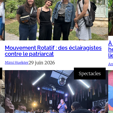
À
Mouvement Rotatif : des éclairagistes
h
contre le patriarcat
li
29 juin 2026
Mimi Huelster
Am
Spectacles