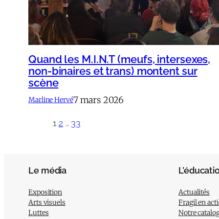
Quand les M.I.N.T (meufs, intersexes,
non-binaires et trans) montent sur
scène
7 mars 2026
Marline Hervé
1
2
…
33
Le média
L’éducati
Exposition
Actualités
Arts visuels
Fragil en act
Luttes
Notre catalo