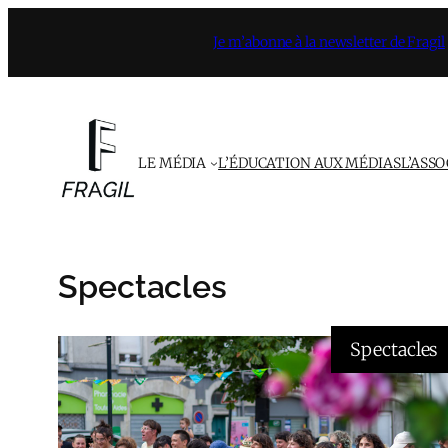
Aller
Je m’abonne à la newsletter de Fragil
au
contenu
LE MÉDIA
L’ÉDUCATION AUX MÉDIAS
L’ASS
Spectacles
Spectacles