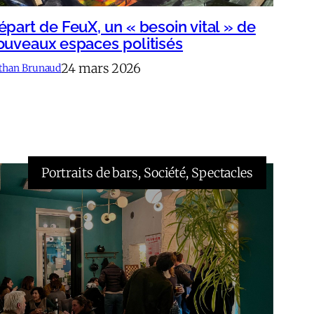
épart de FeuX, un « besoin vital » de
ouveaux espaces politisés
24 mars 2026
than Brunaud
Portraits de bars
, 
Société
, 
Spectacles