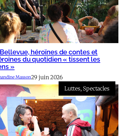
 Bellevue, héroïnes de contes et
éroïnes du quotidien « tissent les
ens »
29 juin 2026
andine Masson
Luttes
, 
Spectacles