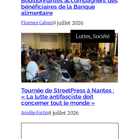
Bouillonnantes accompagnent des
bénéficiaires de la Banque
alimentaire
9 juillet 2026
Florence Calvez
Luttes
, 
Société
Tournée de StreetPress à Nantes :
« La lutte antifasciste doit
concerner tout le monde »
8 juillet 2026
Amélie Fortin