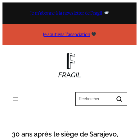
Aller
au
Je m’abonne à la newsletter de Fragil
contenu
Je soutiens l’association
30 ans après le siège de Sarajevo,