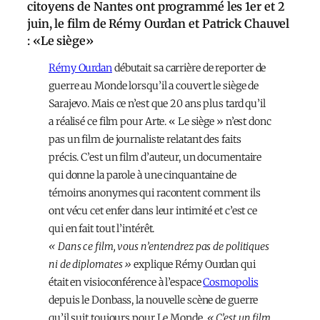
citoyens de Nantes ont programmé les 1er et 2
juin, le film de Rémy Ourdan et Patrick Chauvel
: «Le siège»
Rémy Ourdan
débutait sa carrière de reporter de
guerre au Monde lorsqu’il a couvert le siège de
Sarajevo. Mais ce n’est que 20 ans plus tard qu’il
a réalisé ce film pour Arte. « Le siège » n’est donc
pas un film de journaliste relatant des faits
précis. C’est un film d’auteur, un documentaire
qui donne la parole à une cinquantaine de
témoins anonymes qui racontent comment ils
ont vécu cet enfer dans leur intimité et c’est ce
qui en fait tout l’intérêt.
« Dans ce film, vous n’entendrez pas de politiques
ni de diplomates »
explique Rémy Ourdan qui
était en visioconférence à l’espace
Cosmopolis
depuis le Donbass, la nouvelle scène de guerre
qu’il suit toujours pour Le Monde.
« C’est un film