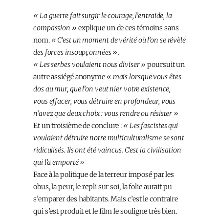
« La guerre fait surgir le courage, l’entraide, la
compassion »
explique un de ces témoins sans
nom.
« C’est un moment de vérité où l’on se révèle
des forces insoupçonnées ».
« Les serbes voulaient nous diviser »
poursuit un
autre assiégé anonyme
« mais lorsque vous êtes
dos au mur, que l’on veut nier votre existence,
vous effacer, vous détruire en profondeur, vous
n’avez que deux choix : vous rendre ou résister »
Et un troisième de conclure :
« Les fascistes qui
voulaient détruire notre multiculturalisme se sont
ridiculisés. Ils ont été vaincus. C’est la civilisation
qui l’a emporté »
Face à la politique de la terreur imposé par les
obus, la peur, le repli sur soi, la folie aurait pu
s’emparer des habitants. Mais c’est le contraire
qui s’est produit et le film le souligne très bien.