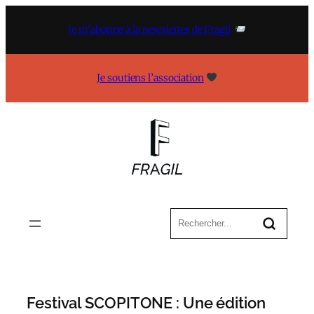
Aller
au
Je m’abonne à la newsletter de Fragil
contenu
Je soutiens l’association
Festival SCOPITONE : Une édition