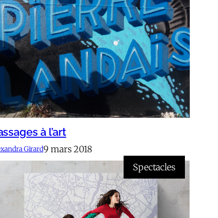
assages à l’art
9 mars 2018
exandra Girard
Spectacles