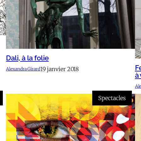
Dali, à la folie
Fe
19 janvier 2018
Alexandra Girard
à 
Al
Spectacles