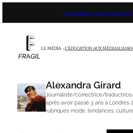
Aller
Je m’abonne à la newsletter de Fragil
au
contenu
LE MÉDIA
L’ÉDUCATION AUX MÉDIAS
L’ASS
Alexandra Girard
Journaliste/correctrice/traductric
après avoir passé 3 ans à Londres à
rubriques mode, tendances, culture,