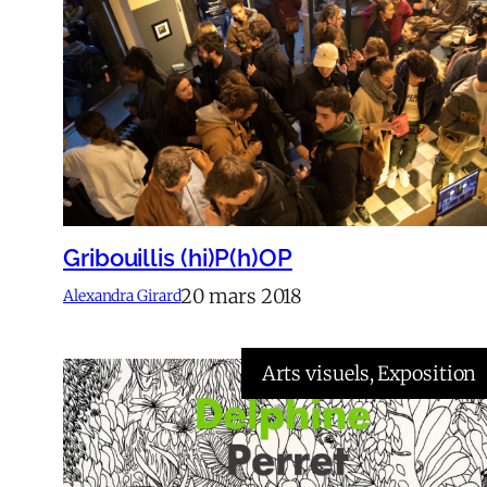
Gribouillis (hi)P(h)OP
20 mars 2018
Alexandra Girard
Arts visuels
, 
Exposition