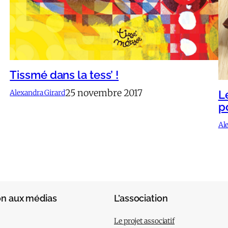
Tissmé dans la tess’ !
25 novembre 2017
Alexandra Girard
L
p
Al
on aux médias
L’association
Le projet associatif