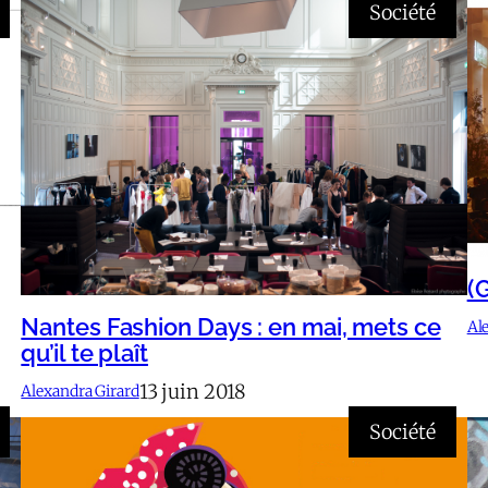
Société
(
Nantes Fashion Days : en mai, mets ce
Al
qu’il te plaît
13 juin 2018
Alexandra Girard
Société