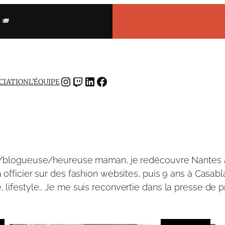
INSTAGRAM
TWITCH
LINKEDIN
FACEBOOK
OCIATION
L’ÉQUIPE
e/blogueuse/heureuse maman, je redécouvre Nantes à t
 officier sur des fashion websites, puis 9 ans à Casa
 lifestyle… Je me suis reconvertie dans la presse de p