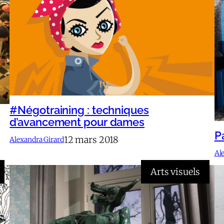
#Négotraining : techniques
d’avancement pour dames
P
12 mars 2018
Alexandra Girard
Al
Arts visuels