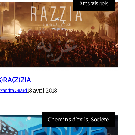
Arts visuels
G)RA(Z)ZIA
18 avril 2018
exandra Girard
Chemins d’exils
, 
Société