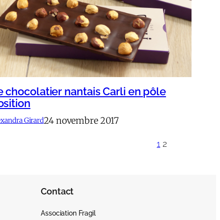
e chocolatier nantais Carli en pôle
osition
24 novembre 2017
exandra Girard
1
2
Contact
Association Fragil