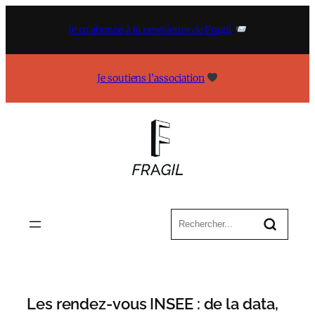
Aller
au
Je m’abonne à la newsletter de Fragil
contenu
Je soutiens l’association
Les rendez-vous INSEE : de la data,