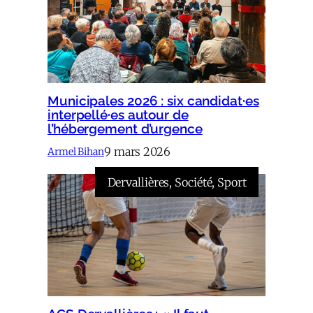
Municipales 2026 : six candidat·es
interpellé·es autour de
l’hébergement d’urgence
9 mars 2026
Armel Bihan
Dervallières
, 
Société
, 
Sport