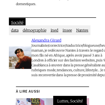
domestiques.
Société
data
démographie
ined
insee
Nantes
Alexandra Girard
Journaliste/correctrice/traductrice/blogueuse/h
maman, je redécouvre Nantes à travers le regard 
mon fils né en Afrique, après avoir passé 3 ans à
Londres à officier sur des fashion websites, puis 9
Casablanca à œuvrer dans la presse généraliste a
rubriques mode, tendances, culture, lifestyle… Je
suis reconvertie dans la presse de proximité depu
À LIRE AUSSI
Luttes
, 
Société