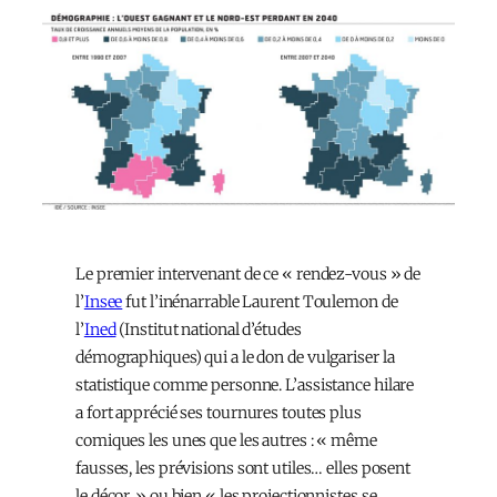
Le premier intervenant de ce « rendez-vous » de
l’
Insee
fut l’inénarrable Laurent Toulemon de
l’
Ined
(Institut national d’études
démographiques) qui a le don de vulgariser la
statistique comme personne. L’assistance hilare
a fort apprécié ses tournures toutes plus
comiques les unes que les autres : « même
fausses, les prévisions sont utiles… elles posent
le décor. » ou bien « les projectionnistes se