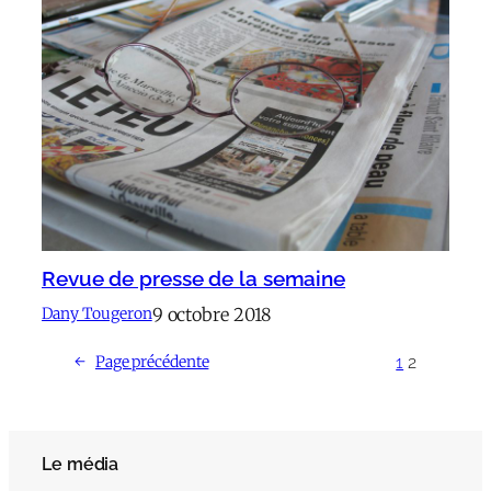
Revue de presse de la semaine
9 octobre 2018
Dany Tougeron
1
2
←
Page précédente
Le média