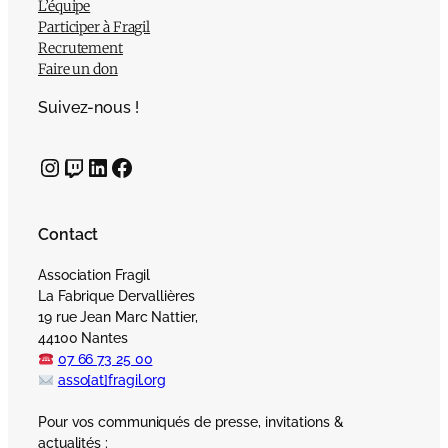
L’équipe
Participer à Fragil
Recrutement
Faire un don
Suivez-nous !
Instagram
Twitch
LinkedIn
Facebook
Contact
Association Fragil
La Fabrique Dervallières
19 rue Jean Marc Nattier,
44100 Nantes
07 66 73 25 00
asso[at]fragil.org
Pour vos communiqués de presse, invitations &
actualités :