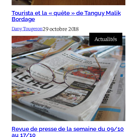
Tourista et la « quête » de Tanguy Malik
Bordage
29 octobre 2018
Dany Tougeron
Actualités
Revue de presse de la semaine du 09/10
au 17/10