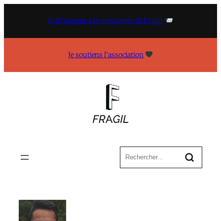
Aller
au
Je m’abonne à la newsletter de Fragil
contenu
Je soutiens l’association