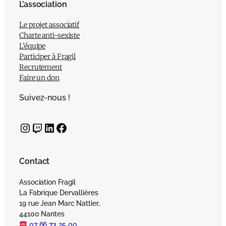
L’association
Le projet associatif
Charte anti-sexiste
L’équipe
Participer à Fragil
Recrutement
Faire un don
Suivez-nous !
Instagram
Twitch
LinkedIn
Facebook
Contact
Association Fragil
La Fabrique Dervallières
19 rue Jean Marc Nattier,
44100 Nantes
07 66 73 25 00