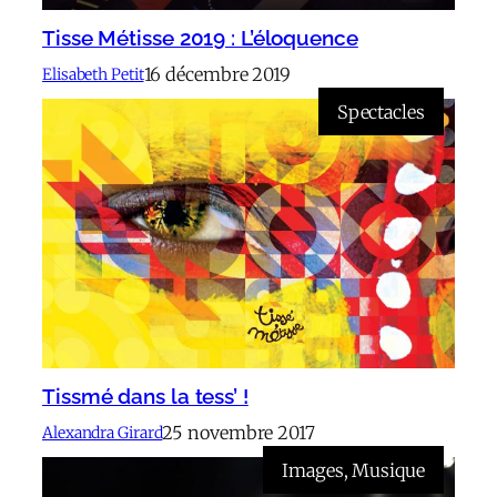
Tisse Métisse 2019 : L’éloquence
16 décembre 2019
Elisabeth Petit
Spectacles
Tissmé dans la tess’ !
25 novembre 2017
Alexandra Girard
Images
, 
Musique