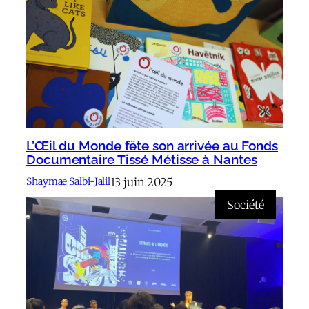
L’Œil du Monde fête son arrivée au Fonds
Documentaire Tissé Métisse à Nantes
13 juin 2025
Shaymae Salbi-Jalil
Société