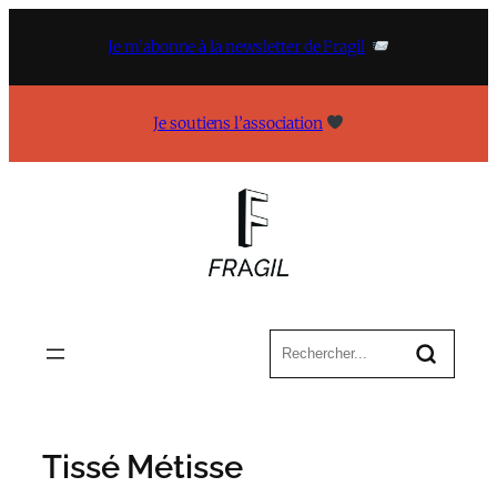
Aller
au
Je m’abonne à la newsletter de Fragil
contenu
Je soutiens l’association
Tissé Métisse