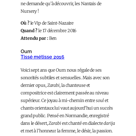
ne demande qu’à découvrir, les Nantais de
Nursery !
Où ?
le Vip de Saint-Nazaire
Quand ?
le 17 décembre 2016
Attendu par :
Ben
Oum
Tissé métisse 2016
Voici sept ans que Oum nous régale de ses
sonorités subtiles et sensuelles. Mais avec son
dernier opus,
Zarabi
, la chanteuse et
compositrice est clairement passée au niveau
supérieur. Ce joyau à mi-chemin entre
soul
et
chants orientaux lui vaut aujourd’hui un succès
grand public. Pensé en Normandie, enregistré
dans le désert,
Zarabi
est chanté en dialecte
darija
et met à l’honneur la femme, le désir, la passion.