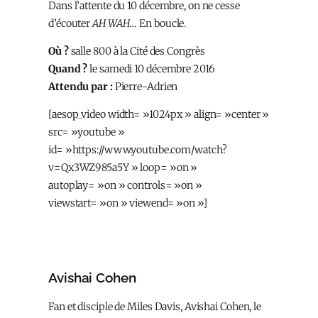
Dans l’attente du 10 décembre, on ne cesse
d’écouter
AH WAH
… En boucle.
Où ?
salle 800 à la Cité des Congrès
Quand ?
le samedi 10 décembre 2016
Attendu par :
Pierre-Adrien
[aesop_video width= »1024px » align= »center »
src= »youtube »
id= »https://www.youtube.com/watch?
v=Qx3WZ985a5Y » loop= »on »
autoplay= »on » controls= »on »
viewstart= »on » viewend= »on »]
Avishai Cohen
Fan et disciple de Miles Davis, Avishai Cohen, le