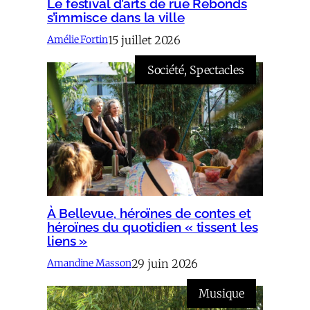
Le festival d’arts de rue Rebonds
s’immisce dans la ville
15 juillet 2026
Amélie Fortin
Société
, 
Spectacles
À Bellevue, héroïnes de contes et
héroïnes du quotidien « tissent les
liens »
29 juin 2026
Amandine Masson
Musique