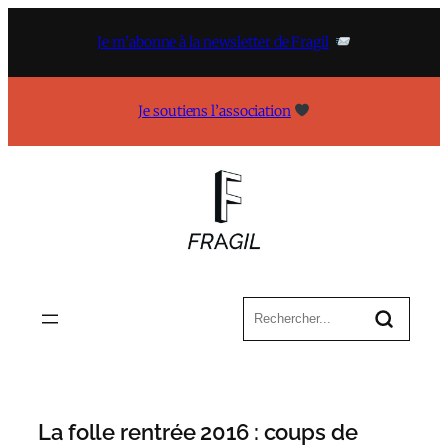
Aller
au
Je m’abonne à la newsletter de Fragil
contenu
Je soutiens l’association
La folle rentrée 2016 : coups de