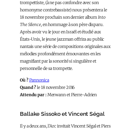
trompettiste, (à ne pas confondre avec son
homonyme contrebassiste) nous présentera le
18 novembre prochain son dernier album
Into
The Silence
, en hommage à son père disparu.
Après avoir vu le jour en Israël et étudié aux
États-Unis, le jeune jazzman offrira au public
nantais une série de compositions originales aux
mélodies profondément émouvantes en les
magnifiant par la sonorité si singulière et
personnelle de sa trompette.
Où ?
Pannonica
Quand ?
le 18 novembre 2016
Attendu par :
Merwann et Pierre-Adrien
Ballake Sissoko et Vincent Ségal
Il y a deux ans, l’Arc invitait Vincent Ségal et Piers