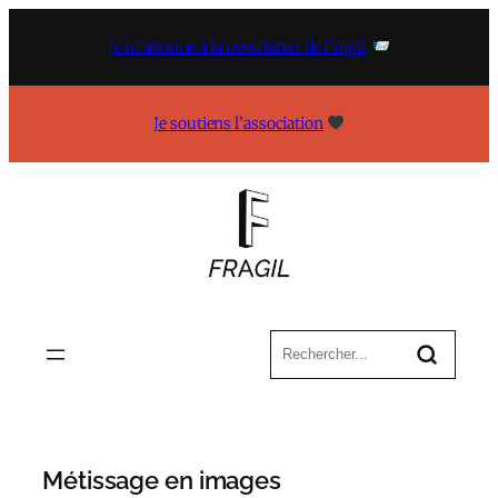
Aller
au
Je m’abonne à la newsletter de Fragil
contenu
Je soutiens l’association
Métissage en images