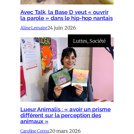
Avec Talk, la Base D veut « ouvrir
la parole » dans le hip-hop nantais
24 juin 2026
Aline Lemaire
Luttes
, 
Société
Lueur Animalis : « avoir un prisme
différent sur la perception des
animaux »
20 mars 2026
Caroline Cornu