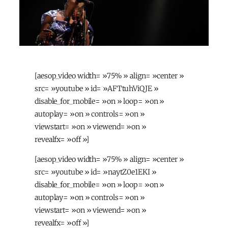
[aesop_video width= »75% » align= »center »
src= »youtube » id= »AFTtuhViQJE »
disable_for_mobile= »on » loop= »on »
autoplay= »on » controls= »on »
viewstart= »on » viewend= »on »
revealfx= »off »]
[aesop_video width= »75% » align= »center »
src= »youtube » id= »naytZ0e1EKI »
disable_for_mobile= »on » loop= »on »
autoplay= »on » controls= »on »
viewstart= »on » viewend= »on »
revealfx= »off »]