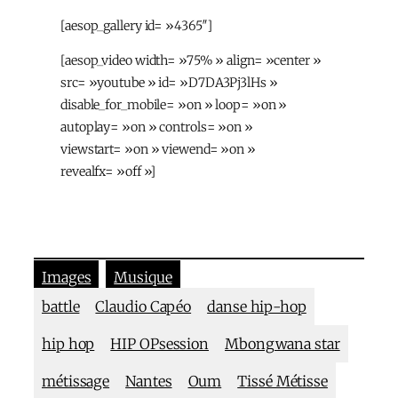
[aesop_gallery id= »4365″]
[aesop_video width= »75% » align= »center »
src= »youtube » id= »D7DA3Pj3lHs »
disable_for_mobile= »on » loop= »on »
autoplay= »on » controls= »on »
viewstart= »on » viewend= »on »
revealfx= »off »]
Images
Musique
battle
Claudio Capéo
danse hip-hop
hip hop
HIP OPsession
Mbongwana star
métissage
Nantes
Oum
Tissé Métisse