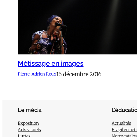
Métissage en images
16 décembre 2016
Pierre-Adrien Roux
Le média
L’éducati
Exposition
Actualités
Arts visuels
Fragil en act
Luttes
Notre catalo