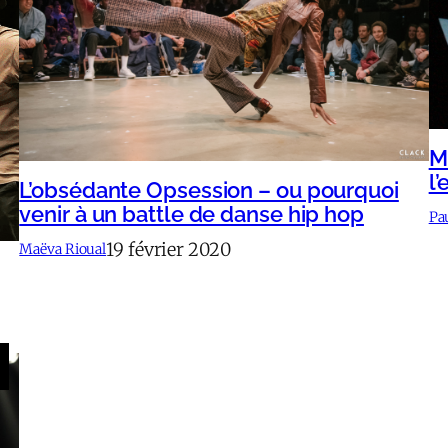
M
l
L’obsédante Opsession – ou pourquoi
venir à un battle de danse hip hop
Pa
19 février 2020
Maëva Rioual