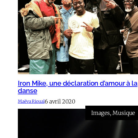
Iron Mike, une déclaration d’amour à la
danse
6 avril 2020
Maëva Rioual
Images
, 
Musique