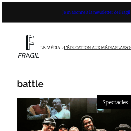
Aller
Je m’abonne à la newsletter de Fragil
au
contenu
LE MÉDIA
L’ÉDUCATION AUX MÉDIAS
L’ASS
battle
Spectacles