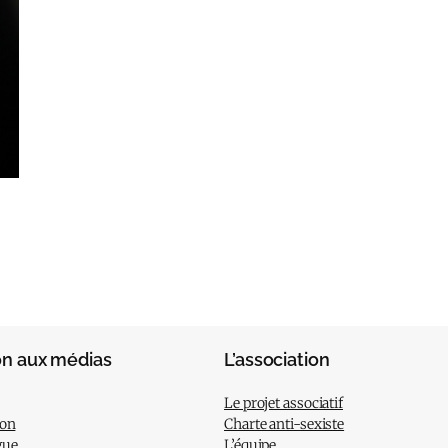
on aux médias
L’association
Le projet associatif
ion
Charte anti-sexiste
gue
L’équipe