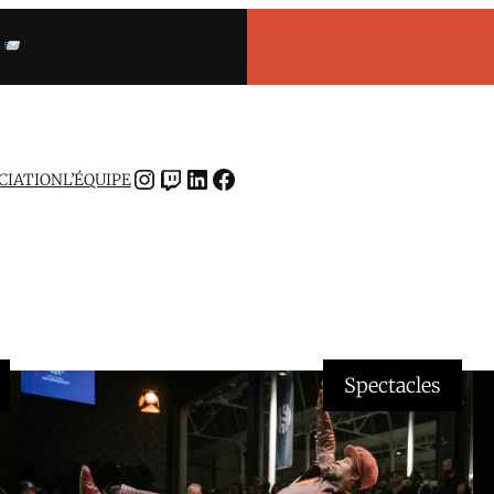
INSTAGRAM
TWITCH
LINKEDIN
FACEBOOK
OCIATION
L’ÉQUIPE
Spectacles