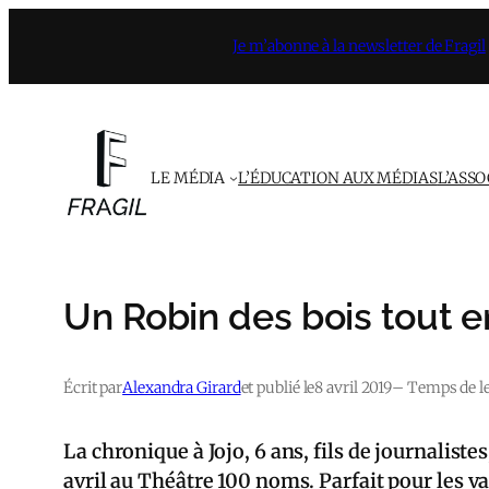
Aller
Je m’abonne à la newsletter de Fragil
au
contenu
LE MÉDIA
L’ÉDUCATION AUX MÉDIAS
L’ASS
Un Robin des bois tout en
Écrit par
Alexandra Girard
et publié le
8 avril 2019
– Temps de le
La chronique à Jojo, 6 ans, fils de journalistes,
avril au Théâtre 100 noms. Parfait pour les 