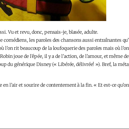
ssi. Vu et revu, donc, pensais-je, blasée, adulte.
atre comédiens, les paroles des chansons aussi entraînantes q
où l’on rit beaucoup de la loufoquerie des paroles mais où l’o
, Robin joue de l’épée, il y a de l’action, de l’amour, et même
n coup du générique Disney (« Libérée, délivrée! »). Bref, la mé
ce en l’air et sourire de contentement à la fin. « Et est-ce qu’