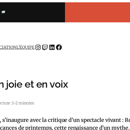
INSTAGRAM
TWITCH
LINKEDIN
FACEBOOK
OCIATION
L’ÉQUIPE
 joie et en voix
cture :
1–2 minutes
 s’inaugure avec la critique d’un spectacle vivant : Robi
vacances de printemps, cette renaissance d’un mythe.