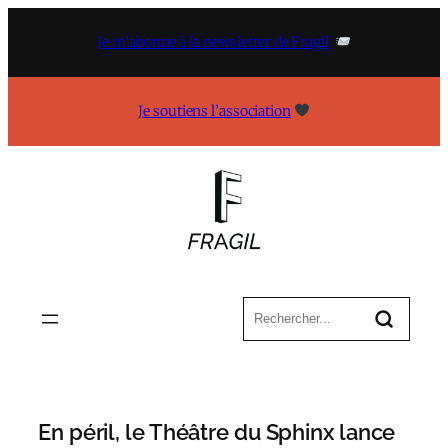
Aller
au
Je m’abonne à la newsletter de Fragil
contenu
Je soutiens l’association
En péril, le Théâtre du Sphinx lance