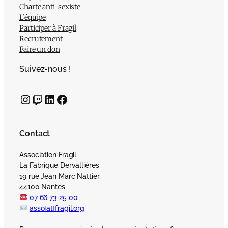
Charte anti-sexiste
L’équipe
Participer à Fragil
Recrutement
Faire un don
Suivez-nous !
Instagram
Twitch
LinkedIn
Facebook
Contact
Association Fragil
La Fabrique Dervallières
19 rue Jean Marc Nattier,
44100 Nantes
07 66 73 25 00
asso[at]fragil.org