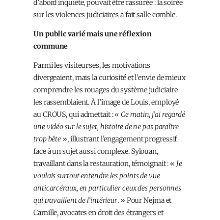
d’abord inquiète, pouvait être rassurée : la soirée
sur les violences judiciaires a fait salle comble.
Un public varié mais une réflexion
commune
Parmi les visiteur·ses, les motivations
divergeaient, mais la curiosité et l’envie de mieux
comprendre les rouages du système judiciaire
les rassemblaient. À l’image de Louis, employé
au CROUS, qui admettait : «
Ce matin, j’ai regardé
une vidéo sur le sujet, histoire de ne pas paraître
trop bête
», illustrant l’engagement progressif
face à un sujet aussi complexe. Sylouan,
travaillant dans la restauration, témoignait : «
Je
voulais surtout entendre les points de vue
anticarcéraux, en particulier ceux des personnes
qui travaillent de l’intérieur
. » Pour Nejma et
Camille, avocates en droit des étrangers et