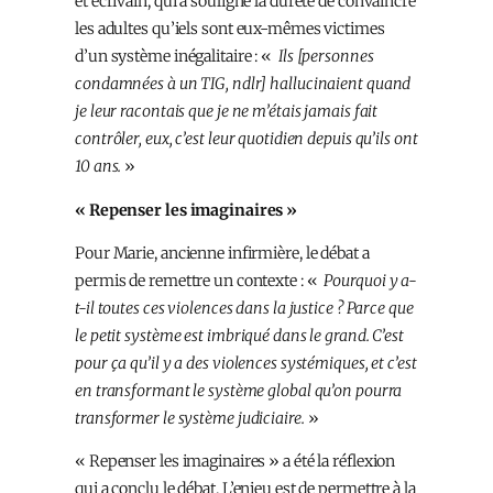
et écrivain, qui a souligné la dureté de convaincre
les adultes qu’iels sont eux-mêmes victimes
d’un système inégalitaire : «
Ils [personnes
condamnées à un TIG, ndlr] hallucinaient quand
je leur racontais que je ne m’étais jamais fait
contrôler, eux, c’est leur quotidien depuis qu’ils ont
10 ans.
»
« Repenser les imaginaires »
Pour Marie, ancienne infirmière, le débat a
permis de remettre un contexte : «
Pourquoi y a-
t-il toutes ces violences dans la justice ? Parce que
le petit système est imbriqué dans le grand. C’est
pour ça qu’il y a des violences systémiques, et c’est
en transformant le système global qu’on pourra
transformer le système judiciaire.
»
« Repenser les imaginaires » a été la réflexion
qui a conclu le débat. L’enjeu est de permettre à la