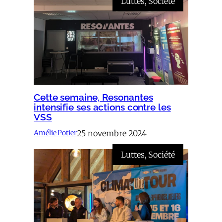
Luttes
, 
Société
Cette semaine, Resonantes
intensifie ses actions contre les
VSS
25 novembre 2024
Amélie Potier
Luttes
, 
Société