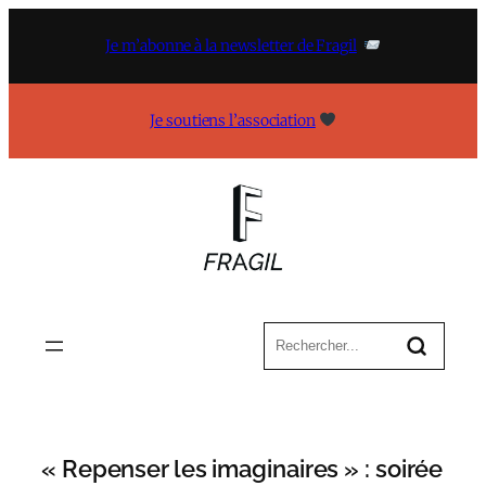
Aller
au
Je m’abonne à la newsletter de Fragil
contenu
Je soutiens l’association
« Repenser les imaginaires » : soirée