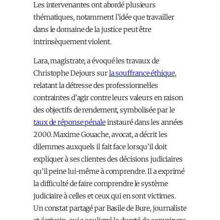
Les intervenant·es ont abordé plusieurs
thématiques, notamment l’idée que travailler
dans le domaine de la justice peut être
intrinsèquement violent.
Lara, magistrate, a évoqué les travaux de
Christophe Dejours sur
la souffrance éthique
,
relatant la détresse des professionnel·les
contraint·es d’agir contre leurs valeurs en raison
des objectifs de rendement, symbolisée par le
taux de réponse pénale
instauré dans les années
2000. Maxime Gouache, avocat, a décrit les
dilemmes auxquels il fait face lorsqu’il doit
expliquer à ses client·es des décisions judiciaires
qu’il peine lui-même à comprendre. Il a exprimé
la difficulté de faire comprendre le système
judiciaire à celles et ceux qui en sont victimes.
Un constat partagé par Basile de Bure, journaliste