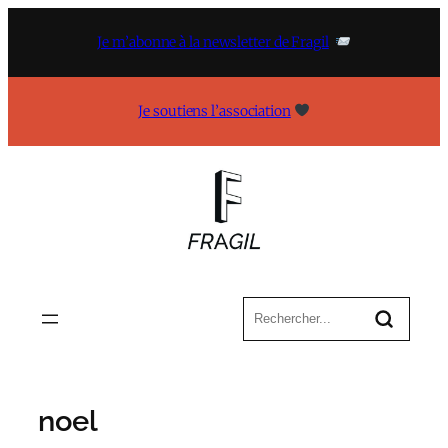
Aller
au
Je m’abonne à la newsletter de Fragil
contenu
Je soutiens l’association
noel