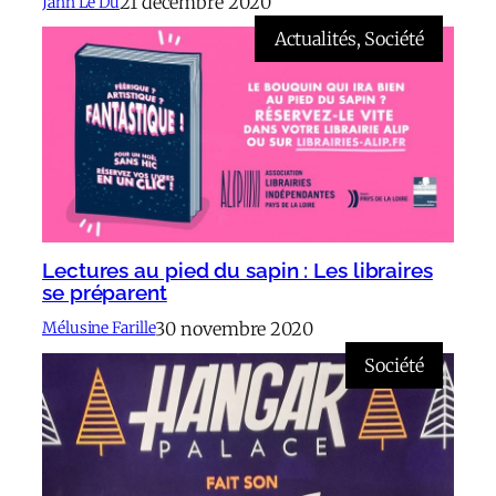
21 décembre 2020
Jann Le Dû
Actualités
, 
Société
Lectures au pied du sapin : Les libraires
se préparent
30 novembre 2020
Mélusine Farille
Société