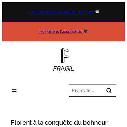
Aller
au
Je m’abonne à la newsletter de Fragil
contenu
Je soutiens l’association
Florent à la conquête du bohneur