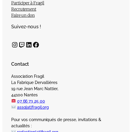
Participer à Fragil
Recrutement
Faire un don
Suivez-nous !
Instagram
Twitch
LinkedIn
Facebook
Contact
Association Fragil
La Fabrique Dervallières
19 rue Jean Marc Nattier,
44100 Nantes
07 66 73 25 00
asso[at]fragil.org
Pour vos communiqués de presse, invitations &
actualités :
redaction[at]fragil.org