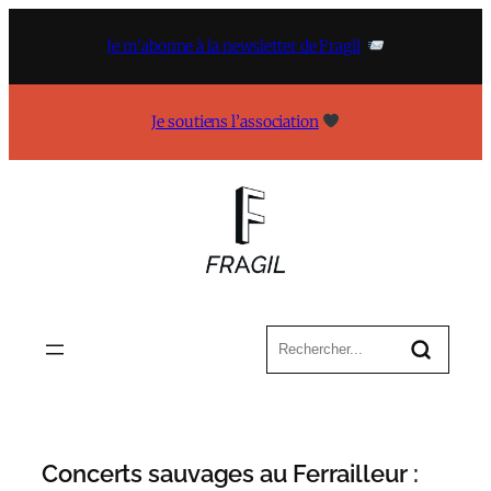
Aller
au
Je m’abonne à la newsletter de Fragil
contenu
Je soutiens l’association
Concerts sauvages au Ferrailleur :