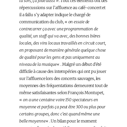
tu sors, ça joue aussi »
. Tout ces éléments ont des
répercussions sur l’affluence au café-concert et
il a fallu s’y adapter indique le chargé de
communication du club, «
on essaie de
contrecarrer ça avec une programmation de
qualité, un staff qui va avec, des bonnes bières
locales, des vins locaux travaillés en circuit court,
en proposant de manière générale quelque chose
de qualité pour les gens et pas uniquement au
niveau de la musique
« . Malgré un début d’été
difficile à cause des intempéries qui ont pu jouer
sur l’affluence lors des concerts sauvages, les
moyennes des fréquentations demeurent tout de
même satisfaisantes selon François Montupet,
«
on a une centaine voire 150 spectateurs en
moyenne et parfois ça peut être 300 ou plus pour
certains groupes, donc c’est quand même une
belle moyenne
« . Un bilan pour le moment