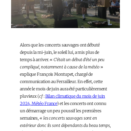
Alors que les concerts sauvages ont débuté
depuis la mi-juin, le soleil lui, a mis plus de
temps à arriver. «
C’était un début d’été un peu
compliqué, notamment à cause de la météo
»
explique François Montupet, chargé de
communication au Ferrailleur. En effet, cette
année le mois de juin aura été particulièrement
pluvieux (
cf
:
Bilan climatique du mois de juin
2024, Météo France
) et les concerts ont connu
un démarrage un peu poussif les premières
semaines, «
les concerts sauvages sont en
extérieur donc ils sont dépendants du beau temps,