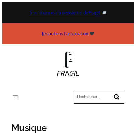
Aller
au
Je m’abonne à la newsletter de Fragil
contenu
Je soutiens l’association
Musique