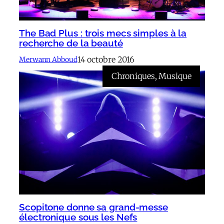
The Bad Plus : trois mecs simples à la
recherche de la beauté
14 octobre 2016
Merwann Abboud
Chroniques
, 
Musique
Scopitone donne sa grand-messe
électronique sous les Nefs