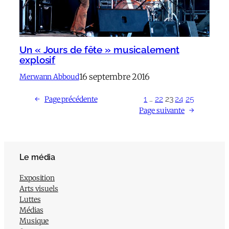
Un « Jours de fête » musicalement
explosif
16 septembre 2016
Merwann Abboud
1
…
22
23
24
25
←
Page précédente
Page suivante
→
Le média
Exposition
Arts visuels
Luttes
Médias
Musique