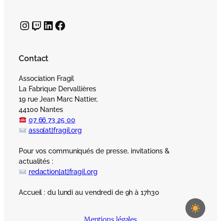
Instagram
Twitch
LinkedIn
Facebook
Contact
Association Fragil
La Fabrique Dervallières
19 rue Jean Marc Nattier,
44100 Nantes
07 66 73 25 00
asso[at]fragil.org
Pour vos communiqués de presse, invitations &
actualités :
redaction[at]fragil.org
Accueil : du lundi au vendredi de 9h à 17h30
Mentions légales