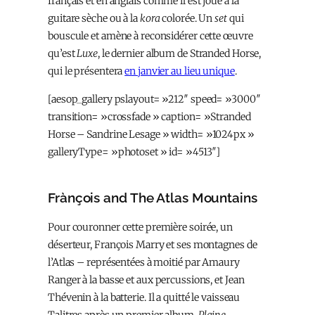
français et en anglais comme il est joué à la
guitare sèche ou à la
kora
colorée. Un
set
qui
bouscule et amène à reconsidérer cette œuvre
qu’est
Luxe
, le dernier album de Stranded Horse,
qui le présentera
en janvier au lieu unique
.
[aesop_gallery pslayout= »212″ speed= »3000″
transition= »crossfade » caption= »Stranded
Horse – Sandrine Lesage » width= »1024px »
galleryType= »photoset » id= »4513″]
Frànçois and The Atlas Mountains
Pour couronner cette première soirée, un
déserteur, François Marry et ses montagnes de
l’Atlas – représentées à moitié par Amaury
Ranger à la basse et aux percussions, et Jean
Thévenin à la batterie. Il a quitté le vaisseau
Talitres après un premier album,
Plaine