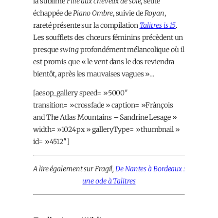
la sublime
Fille aux cheveux de soie
, seule
échappée de
Piano Ombre
, suivie de
Royan
,
rareté présente sur la compilation
Talitres is 15
.
Les soufflets des chœurs féminins précèdent un
presque
swing
profondément mélancolique où il
est promis que « le vent dans le dos reviendra
bientôt, après les mauvaises vagues »…
[aesop_gallery speed= »5000″
transition= »crossfade » caption= »Frànçois
and The Atlas Mountains – Sandrine Lesage »
width= »1024px » galleryType= »thumbnail »
id= »4512″]
A lire également sur Fragil,
De Nantes à Bordeaux :
une ode à Talitres