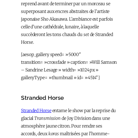
reprend avant de terminer par un morceau se
superposant aux encres abstraites de l’artiste
japonaise Sho Akasawa. L’ambiance est parfois
celle d’une cathédrale, lunaire, à laquelle
succèderont les tons chauds du
set
de Stranded
Horse.
[aesop_gallery speed= »5000″
transition= »crossfade » caption= »Will Samson
– Sandrine Lesage » width= »1024px »
galleryType= »thumbnail » id= »4514″]
Stranded Horse
Stranded Horse
entame le show par la reprise du
glacial
Transmission
de Joy Division dans une
atmosphère jaune citron. Pour rendre ses
accords, deux
koras
maîtrisées par l’homme-