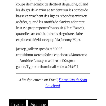
coups de médiator de droite et de gauche, quand
les doigts de Maxim se tendent sur les cordes de
basse et arrachent des lignes rebondissantes ou
acérées, quand les motifs de claviers adoptent
leur vie propre pour s’évanouir (
Hard Times
),
quand les accords lumineux de guitare claire
explosent d’évidence pop à la Johnny Marr.
[aesop_gallery speed= »5000″
transition= »crossfade » caption= »Motorama
– Sandrine Lesage » width= »1024px »
galleryType= »thumbnail » id= »4546″]
A lire également sur Fragil,
l’interview de Sean
Bouchard
.
Images
Musique