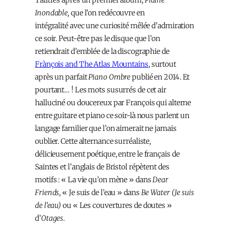
Inondable,
que l’on redécouvre en
intégralité avec une curiosité mêlée d’admiration
ce soir. Peut-être pas le disque que l’on
retiendrait d’emblée de la discographie de
Frànçois and The Atlas Mountains
, surtout
après un parfait
Piano Ombre
publié en 2014. Et
pourtant… ! Les mots susurrés de cet air
halluciné ou doucereux par François qui alterne
entre guitare et piano ce soir-là nous parlent un
langage familier que l’on aimerait ne jamais
oublier. Cette alternance surréaliste,
délicieusement poétique, entre le français de
Saintes et l’anglais de Bristol répètent des
motifs : « La vie qu’on mène » dans
Dear
Friends
, « Je suis de l’eau » dans
Be
Water (Je suis
de l’eau)
ou « Les couvertures de doutes »
d’
Otages
.