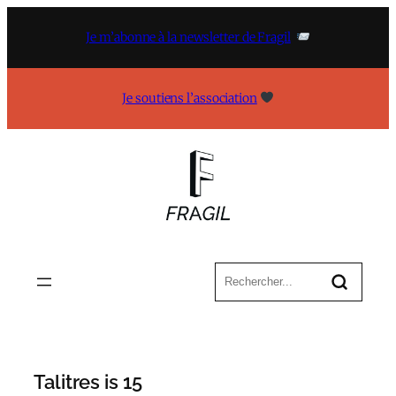
Aller
au
Je m’abonne à la newsletter de Fragil
contenu
Je soutiens l’association
Talitres is 15