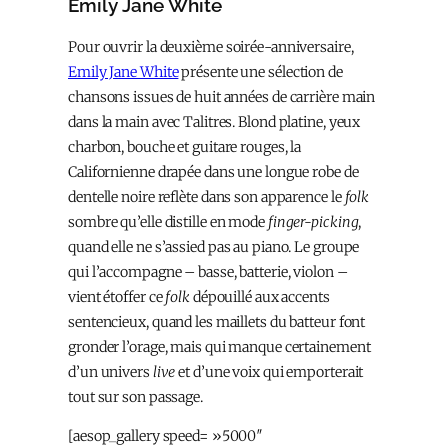
Emily Jane White
Pour ouvrir la deuxième soirée-anniversaire,
Emily Jane White
présente une sélection de
chansons issues de huit années de carrière main
dans la main avec Talitres. Blond platine, yeux
charbon, bouche et guitare rouges, la
Californienne drapée dans une longue robe de
dentelle noire reflète dans son apparence le
folk
sombre qu’elle distille en mode
finger-picking
,
quand elle ne s’assied pas au piano. Le groupe
qui l’accompagne – basse, batterie, violon –
vient étoffer ce
folk
dépouillé aux accents
sentencieux, quand les maillets du batteur font
gronder l’orage, mais qui manque certainement
d’un univers
live
et d’une voix qui emporterait
tout sur son passage.
[aesop_gallery speed= »5000″