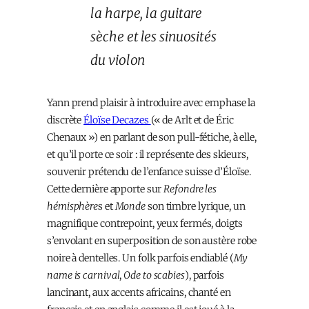
la harpe, la guitare
sèche et les sinuosités
du violon
Yann prend plaisir à introduire avec emphase la
discrète
Éloïse Decazes
(« de Arlt et de Éric
Chenaux ») en parlant de son pull-fétiche, à elle,
et qu’il porte ce soir : il représente des skieurs,
souvenir prétendu de l’enfance suisse d’Éloïse.
Cette dernière apporte sur
Refondre les
hémisphère
s et
Monde
son timbre lyrique, un
magnifique contrepoint, yeux fermés, doigts
s’envolant en superposition de son austère robe
noire à dentelles. Un folk parfois endiablé (
My
name is carnival
,
Ode to scabies
), parfois
lancinant, aux accents africains, chanté en