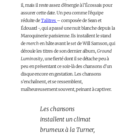
il, mais il reste assez d’énergie à l’Écossais pour
assurer cette date. Un peu comme l’équipe
réduite de
Talitres
– composée de Sean et
Édouard -, qui a passé une nuit blanche depuis la
Maroquinerie parisienne. Ils installent le stand
de
merch
en hâte avant le
set
de Will Samson, qui
déroule les titres de son dernier album,
Ground
Luminosity
, une fierté dont il se détache peu à
peu en présentant ce soir-là des chansons d’un
disque encore en gestation. Les chansons
s’enchaînent, et se ressemblent,
malheureusement souvent, peinant à captiver.
Les chansons
installent un climat
brumeux à la Turner,