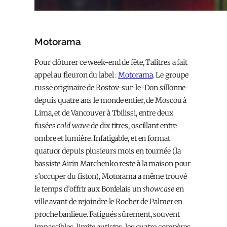
Motorama
Pour clôturer ce week-end de fête, Talitres a fait
appel au fleuron du label :
Motorama
. Le groupe
russe originaire de Rostov-sur-le-Don sillonne
depuis quatre ans le monde entier, de Moscou à
Lima, et de Vancouver à Tbilissi, entre deux
fusées
cold wave
de dix titres, oscillant entre
ombre et lumière. Infatigable, et en format
quatuor depuis plusieurs mois en tournée (la
bassiste Airin Marchenko reste à la maison pour
s’occuper du fiston), Motorama a même trouvé
le temps d’offrir aux Bordelais un
showcase
en
ville avant de rejoindre le Rocher de Palmer en
proche banlieue. Fatigués sûrement, souvent