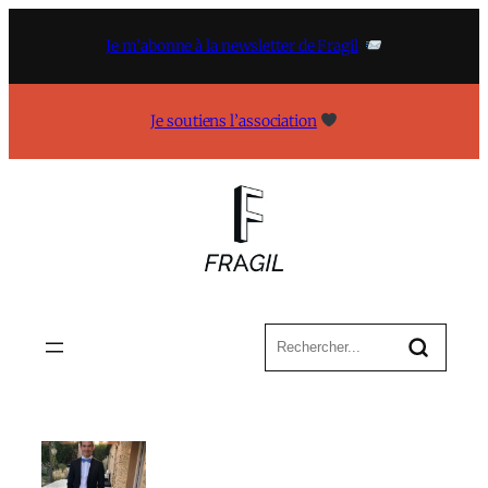
Aller
au
Je m’abonne à la newsletter de Fragil
contenu
Je soutiens l’association