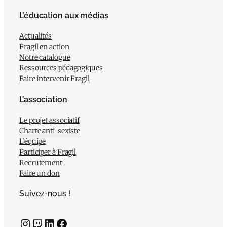
L’éducation aux médias
Actualités
Fragil en action
Notre catalogue
Ressources pédagogiques
Faire intervenir Fragil
L’association
Le projet associatif
Charte anti-sexiste
L’équipe
Participer à Fragil
Recrutement
Faire un don
Suivez-nous !
Instagram
Twitch
LinkedIn
Facebook