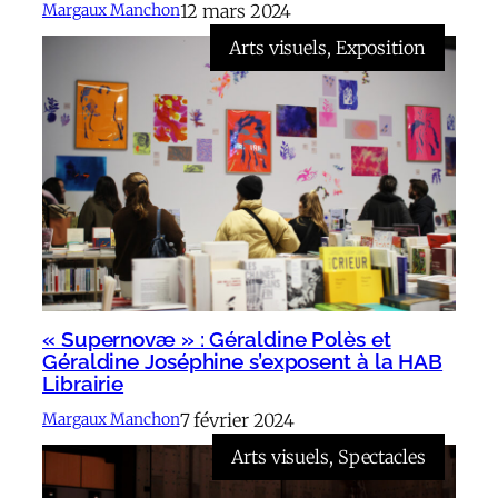
12 mars 2024
Margaux Manchon
Arts visuels
, 
Exposition
« Supernovæ » : Géraldine Polès et
Géraldine Joséphine s’exposent à la HAB
Librairie
7 février 2024
Margaux Manchon
Arts visuels
, 
Spectacles