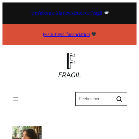
Aller
au
Je m’abonne à la newsletter de Fragil
contenu
Je soutiens l’association