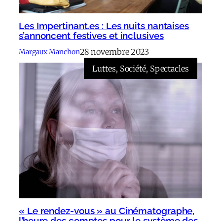
Les Impertinant.es : Les nuits nantaises
s’annoncent festives et inclusives
28 novembre 2023
Margaux Manchon
Luttes
, 
Société
, 
Spectacles
« Le rendez-vous » au Cinématographe,
l’heure des comptes pour le système des