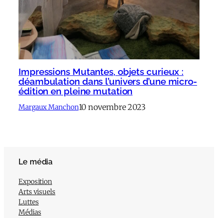
Impressions Mutantes, objets curieux :
déambulation dans l’univers d’une micro-
édition en pleine mutation
10 novembre 2023
Margaux Manchon
Le média
Exposition
Arts visuels
Luttes
Médias