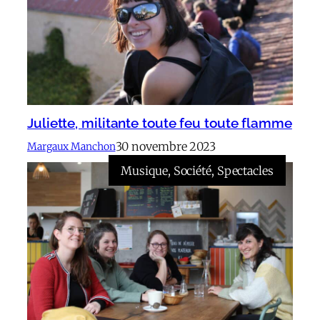
Juliette, militante toute feu toute flamme
30 novembre 2023
Margaux Manchon
Musique
, 
Société
, 
Spectacles