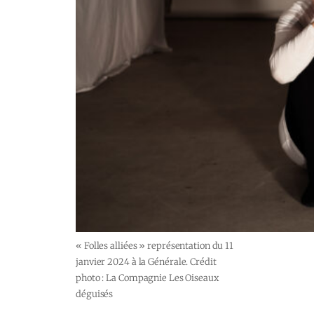
« Folles alliées » représentation du 11
janvier 2024 à la Générale. Crédit
photo : La Compagnie Les Oiseaux
déguisés