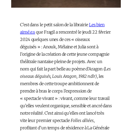
C’est dans le petit salon de la librairie
Les bien
aimé.e.s
que Fragil a rencontré le jeudi 22 février
2024 quelques unes de ces « oiseaux
déguisés » : Anouk, Mélaine et Julia sont à
l’origine de la création de cette jeune compagnie
théâtrale nantaise pleine de projets. Avec un
nom qui fait la part belle au poème d’Aragon
(Les
oiseaux déguisés, Louis Aragon, 1982 ndlr)
, les
membres de cette troupe ambitionnent de
prendre à bras le corps l’expression de
« spectacle vivant » : vivant, comme leur travail
qu’elles veulent organique, sensible et ancré dans
notre réalité. C’est ainsi qu’elles ont lancé très
vite leur premier spectacle
Folles alliées
,
profitant d’un temps de résidence à La Générale