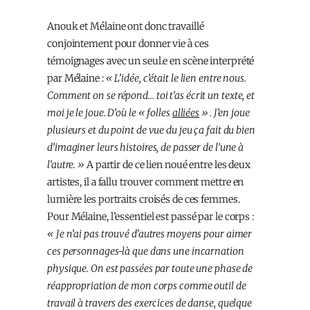
Anouk et Mélaine ont donc travaillé
conjointement pour donner vie à ces
témoignages avec un seul.e en scène interprété
par Mélaine :
« L’idée, c’était le lien entre nous.
Comment on se répond… toi t’as écrit un texte, et
moi je le joue. D’où le « folles
alliées
». J’en joue
plusieurs et du point de vue du jeu ça fait du bien
d’imaginer leurs histoires, de passer de l’une à
l’autre. »
A partir de ce lien noué entre les deux
artistes, il a fallu trouver comment mettre en
lumière les portraits croisés de ces femmes.
Pour Mélaine, l’essentiel est passé par le corps :
« Je n’ai pas trouvé d’autres moyens pour aimer
ces personnages-là que dans une incarnation
physique. On est passées par toute une phase de
réappropriation de mon corps comme outil de
travail à travers des exercices de danse, quelque