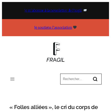
Aller
au
Je m’abonne à la newsletter de Fragil
contenu
Je soutiens l’association
« Folles alliées », le cri du corps de