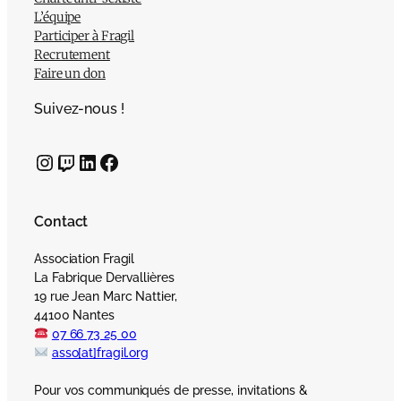
L’équipe
Participer à Fragil
Recrutement
Faire un don
Suivez-nous !
Instagram
Twitch
LinkedIn
Facebook
Contact
Association Fragil
La Fabrique Dervallières
19 rue Jean Marc Nattier,
44100 Nantes
07 66 73 25 00
asso[at]fragil.org
Pour vos communiqués de presse, invitations &