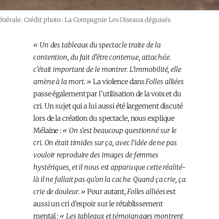
 Générale. Crédit photo : La Compagnie Les Oiseaux déguisés
« Un des tableaux du spectacle traite de la
contention, du fait d’être contenu.e, attaché.e.
c’était important de le montrer. L’immobilité, elle
amène à la mort. »
La violence dans
Folles alliées
passe également par l’utilisation de la voix et du
cri. Un sujet qui a lui aussi été largement discuté
lors de la création du spectacle, nous explique
Mélaine :
« On s’est beaucoup questionné sur le
cri. On était timides sur ça, avec l’idée de ne pas
vouloir reproduire des images de femmes
hystériques, et il nous est apparu que cette réalité-
là il ne fallait pas qu’on la cache. Quand ça crie, ça
crie de douleur. »
Pour autant,
Folles alliées
est
aussi un cri d’espoir sur le rétablissement
mental :
« Les tableaux et témoignages montrent