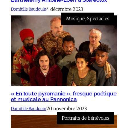
4 décembre 2023
Domitille Baudouin
Musique
, 
Spectacles
« En toute pyromanie », fresque poétique
et musicale au Pannonica
20 novembre 2023
Domitille Baudouin
Portraits de bénévoles