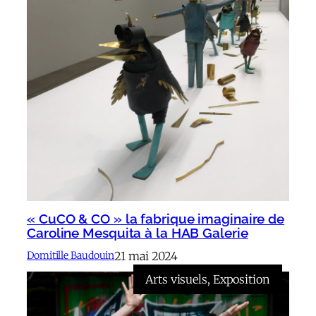
« CuCO & CO » la fabrique imaginaire de
Caroline Mesquita à la HAB Galerie
21 mai 2024
Domitille Baudouin
Arts visuels
, 
Exposition