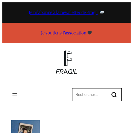
Aller
au
Je m’abonne à la newsletter de Fragil
contenu
Je soutiens l’association