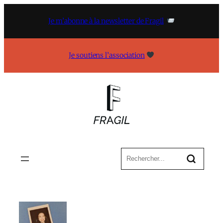
Aller
au
Je m’abonne à la newsletter de Fragil
contenu
Je soutiens l’association