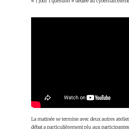
« 1 jour 1 question » dédiée au cyberharcèlem
La matinée se termine avec deux autres atelie
débat a particulièrement plu aux participantes 