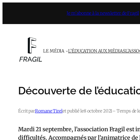
Aller
Je m’abonne à la newsletter de Fragil
au
contenu
LE MÉDIA
L’ÉDUCATION AUX MÉDIAS
L’ASS
Découverte de l’éducatio
Écrit par
Romane Tirel
et publié le
8 octobre 2021
– Temps de le
Mardi 21 septembre, l’association Fragil est i
difficultés. Accompagnés par l’animatrice de 