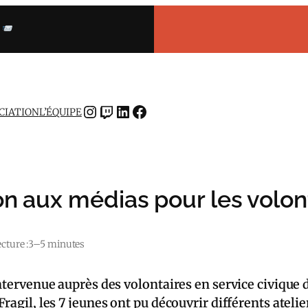
INSTAGRAM
TWITCH
LINKEDIN
FACEBOOK
OCIATION
L’ÉQUIPE
n aux médias pour les volon
cture :
3–5 minutes
ntervenue auprès des volontaires en service civique d
Fragil, les 7 jeunes ont pu découvrir différents atel