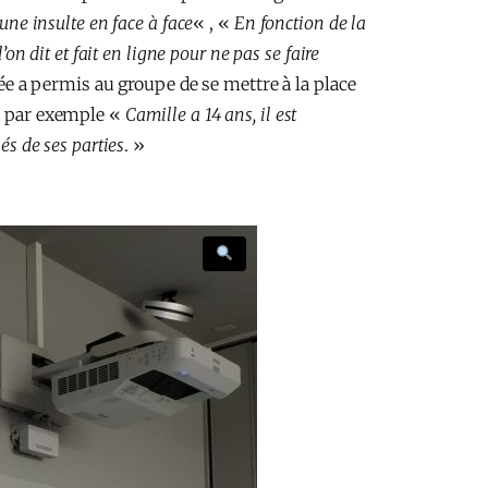
une insulte en face à face
« , «
En fonction de la
’on dit et fait en ligne pour ne pas se faire
née a permis au groupe de se mettre à la place
eu par exemple «
Camille a 14 ans, il est
és de ses parties
. »