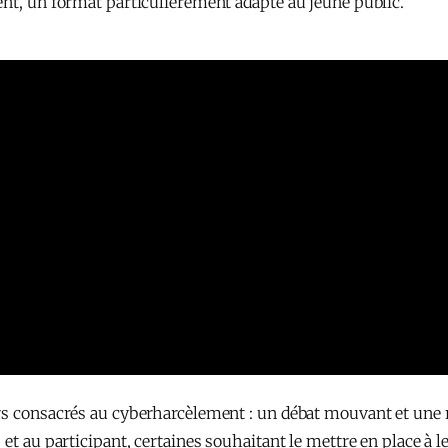
ent, un format particulièrement adapté au jeune public.
rs consacrés au cyberharcèlement : un débat mouvant et une r
et au participant, certaines souhaitant le mettre en place à le