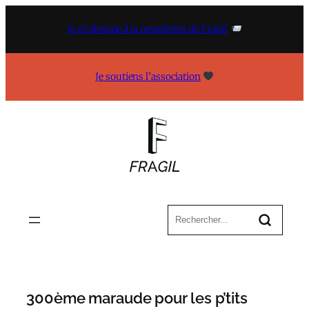
Aller
au
Je m’abonne à la newsletter de Fragil
contenu
Je soutiens l’association
300ème maraude pour les p’tits