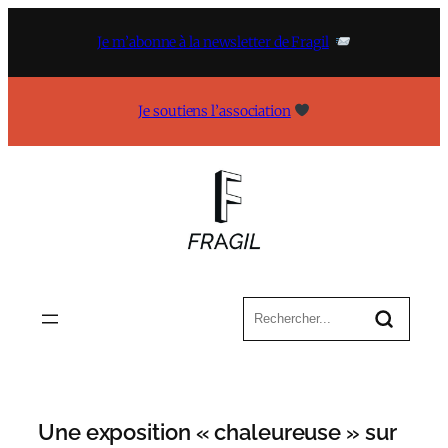
Aller
au
Je m’abonne à la newsletter de Fragil
contenu
Je soutiens l’association
Une exposition « chaleureuse » sur