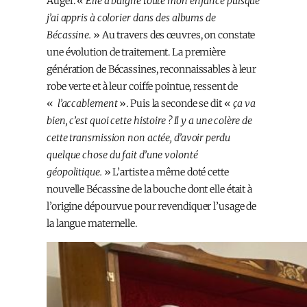
Auger. «
Elle a baigné toute mon enfance puisque
j’ai appris à colorier dans des albums de
Bécassine.
» Au travers des œuvres, on constate
une évolution de traitement. La première
génération de Bécassines, reconnaissables à leur
robe verte et à leur coiffe pointue, ressent de
«
l’accablement
». Puis la seconde se dit «
ça va
bien, c’est quoi cette histoire ? Il y a une colère de
cette transmission non actée, d’avoir perdu
quelque chose du fait d’une volonté
géopolitique.
» L’artiste a même doté cette
nouvelle Bécassine de la bouche dont elle était à
l’origine dépourvue pour revendiquer l’usage de
la langue maternelle.