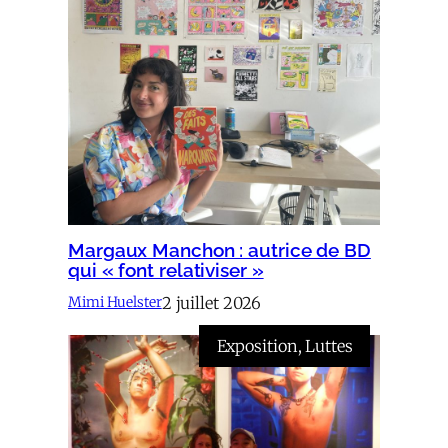
Margaux Manchon : autrice de BD
qui « font relativiser »
2 juillet 2026
Mimi Huelster
Exposition
, 
Luttes