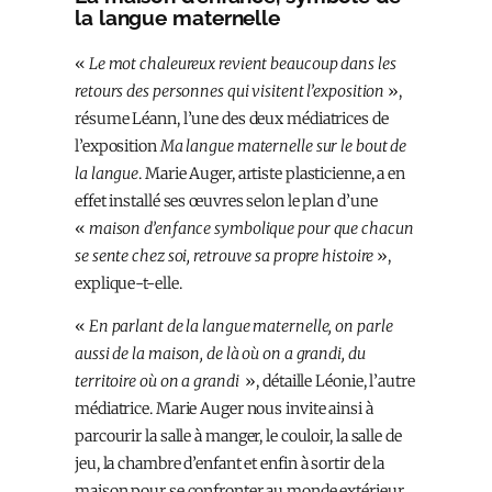
la langue maternelle
«
Le mot chaleureux revient beaucoup dans les
retours des personnes qui visitent l’exposition
»,
résume Léann, l’une des deux médiatrices de
l’exposition
Ma langue maternelle sur le bout de
la langue
. Marie Auger, artiste plasticienne, a en
effet installé ses œuvres selon le plan d’une
«
maison d’enfance symbolique pour que chacun
se sente chez soi, retrouve sa propre histoire
»,
explique-t-elle.
«
En parlant de la langue maternelle, on parle
aussi de la maison, de là où on a grandi, du
territoire où on a grandi
», détaille Léonie, l’autre
médiatrice. Marie Auger nous invite ainsi à
parcourir la salle à manger, le couloir, la salle de
jeu, la chambre d’enfant et enfin à sortir de la
maison pour se confronter au monde extérieur.