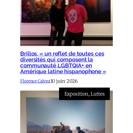
Brillos, « un reflet de toutes ces
diversités qui composent la
communauté LGBTQIA+ en
Amérique latine hispanophone »
10 juin 2026
Florence Calvez
Exposition
, 
Luttes