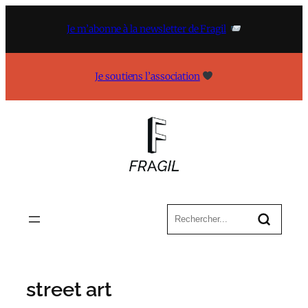
Aller
au
Je m’abonne à la newsletter de Fragil
contenu
Je soutiens l’association
street art