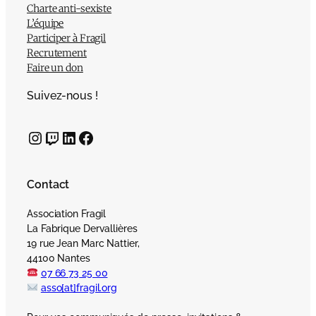
Charte anti-sexiste
L’équipe
Participer à Fragil
Recrutement
Faire un don
Suivez-nous !
Instagram
Twitch
LinkedIn
Facebook
Contact
Association Fragil
La Fabrique Dervallières
19 rue Jean Marc Nattier,
44100 Nantes
07 66 73 25 00
asso[at]fragil.org