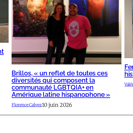
nt
Fe
Brillos, « un reflet de toutes ces
his
diversités qui composent la
Valé
communauté LGBTQIA+ en
Amérique latine hispanophone »
10 juin 2026
Florence Calvez