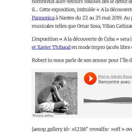
nombreux aller-retours réalisés dès le début de
il… Cette exposition, intitulée « A la découver
Pannonica
à Nantes du 22 au 25 mai 2019. Au 
musicales telles que Omar Sosa, Yilian Cañiza
L’exposition « A la découverte de Cuba » sera
et Xavier Thibaud
en mode impro (accès libre e
Robert to nous parle de son amour pour l’île d
[aesop_gallery id= »12316″ revealfx= »off » ov