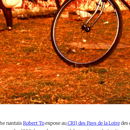
phe nantais
Robert To
expose au
CRIJ des Pays de la Loire
des 