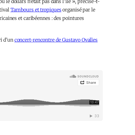
le dollars n’était pas dans l’île », précise-t-
tival
Tambours et tropiques
organisé par le
caines et caribéennes : des pointures
vi d’un
concert-rencontre de Gustavo Ovalles