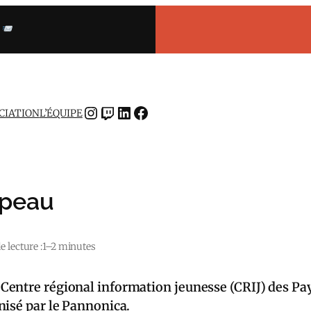
INSTAGRAM
TWITCH
LINKEDIN
FACEBOOK
OCIATION
L’ÉQUIPE
 peau
 lecture :
1–2 minutes
entre régional information jeunesse (CRIJ) des Pays 
nisé par le Pannonica.