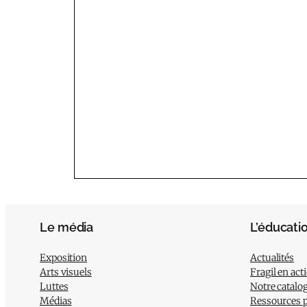
Le média
L’éducati
Exposition
Actualités
Arts visuels
Fragil en act
Luttes
Notre catalo
Médias
Ressources 