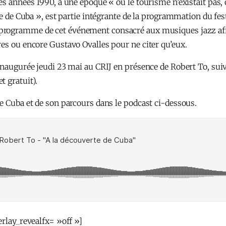
s années 1990, à une époque « où le tourisme n’existait pas, ou 
te de Cuba », est partie intégrante de la programmation du fes
programme de cet événement consacré aux musiques jazz afri
res ou encore Gustavo Ovalles pour ne citer qu’eux.
 inaugurée jeudi 23 mai au CRIJ en présence de Robert To, sui
t gratuit).
e Cuba et de son parcours dans le podcast ci-dessous.
erlay_revealfx= »off »]