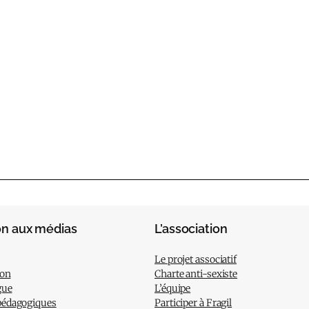
on aux médias
L’association
Le projet associatif
ion
Charte anti-sexiste
gue
L’équipe
pédagogiques
Participer à Fragil