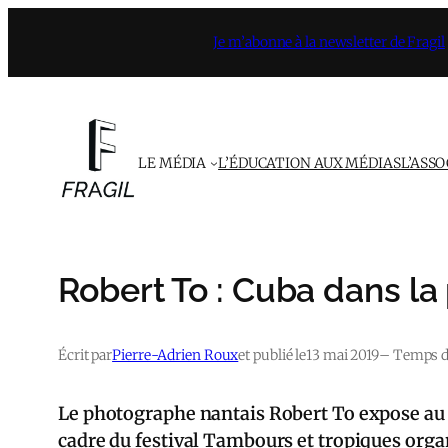
Aller
Je m’abonne à la newsletter de Fragil
au
contenu
LE MÉDIA
L’ÉDUCATION AUX MÉDIAS
L’ASS
Robert To : Cuba dans la
Écrit par
Pierre-Adrien Roux
et publié le
13 mai 2019
– Temps de
Le photographe nantais Robert To expose au C
cadre du festival Tambours et tropiques orga