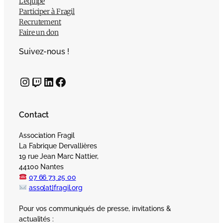
L’équipe
Participer à Fragil
Recrutement
Faire un don
Suivez-nous !
Instagram
Twitch
LinkedIn
Facebook
Contact
Association Fragil
La Fabrique Dervallières
19 rue Jean Marc Nattier,
44100 Nantes
07 66 73 25 00
asso[at]fragil.org
Pour vos communiqués de presse, invitations &
actualités :