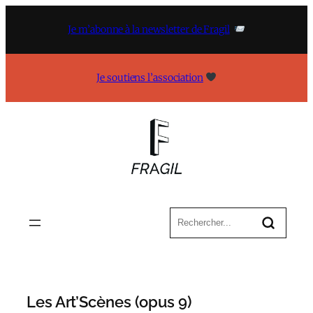
Aller
au
Je m’abonne à la newsletter de Fragil
contenu
Je soutiens l’association
Les Art’Scènes (opus 9)