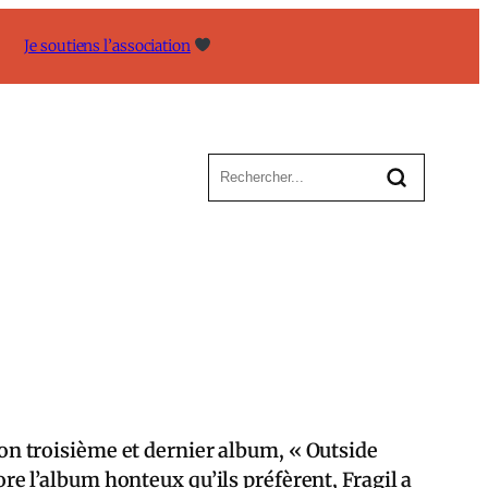
Je soutiens l’association
n troisième et dernier album, « Outside
 l’album honteux qu’ils préfèrent, Fragil a