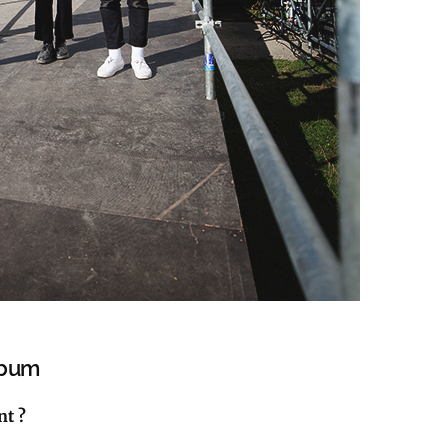
lbum
nt ?