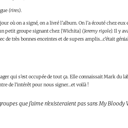
ngue
(rires)
.
e jour où on a signé, on a livré l’album. On l’a écouté chez eu
n petit groupe signant chez [Wichita]
(Jeremy rigole).
Il y av
ec de très bonnes enceintes et de supers amplis…c’était génial
r qui s’est occupée de tout ça. Elle connaissait Mark du label e
tre de l’intérêt pour nous signer…et voilà !
groupes que j’aime n’existeraient pas sans My Bloody 