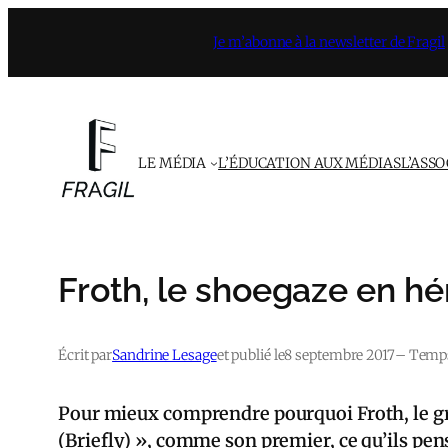
Aller
Je m’abonne à la newsletter de Fragil
au
contenu
LE MÉDIA
L’ÉDUCATION AUX MÉDIAS
L’ASS
Froth, le shoegaze en hé
Écrit par
Sandrine Lesage
et publié le
8 septembre 2017
– Temps 
Pour mieux comprendre pourquoi Froth, le gr
(Briefly) », comme son premier, ce qu’ils pe