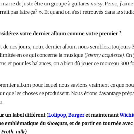
t marre de juste être un groupe à guitares
noisy
. Perso, j’aim
urrait pas faire ça? ». Et quand on s’est retrouvés dans le stu
onsidérez votre dernier album comme votre premier ?
ant de nos jours, notre dernier album nous semblera toujours 
s limitée en ce qui concerne la musique
(Jeremy acquiesce).
On j
tions et pour les balances, on a bien dû jouer ce morceau 300 
 premier album pour lequel nous savions vraiment ce que nou
ur que les choses se produisent. Nous étions davantage prépa
n.
r un label différent (
Lolipop
,
Burger
et maintenant
Wichi
oupe emblématique du
shoegaze
, et de partir en tournée ave
Froth, ndlr)