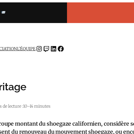
INSTAGRAM
TWITCH
LINKEDIN
FACEBOOK
OCIATION
L’ÉQUIPE
ritage
de lecture :
10–14 minutes
oupe montant du shoegaze californien, considère so
nsent du renouveau du mouvement shoegaze, ou encore