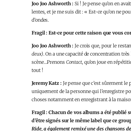
Joo Joo Ashworth :
Si ! Je pense qu’on en avai
lentes, et je me suis dit : « Est-ce qu’on ne po
d’ondes.
Fragil :
Est-ce pour cette raison que vous c
Joo Joo Ashworth :
Je crois que, pour le rest
deux)
. On a une capacité de concentration trè
scène…Prenons
Contact
, qu’on joue en répéti
tout !
Jeremy Katz :
Je pense que c’est sûrement le
uniquement de la personne qui l’enregistre po
choses notamment en enregistrant à la maiso
Fragil : Chacun de vos albums a été publié su
d’être signés sur le même label que ce gr
Ride, a également remixé une des chansons de 