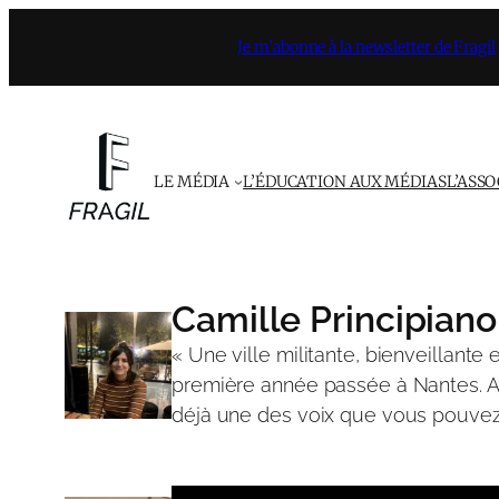
Aller
Je m’abonne à la newsletter de Fragil
au
contenu
LE MÉDIA
L’ÉDUCATION AUX MÉDIAS
L’ASS
Camille Principiano
« Une ville militante, bienveillant
première année passée à Nantes. Act
déjà une des voix que vous pouvez 