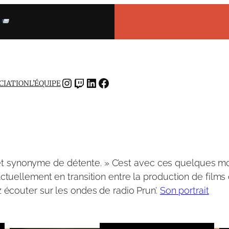
INSTAGRAM
TWITCH
LINKEDIN
FACEBOOK
OCIATION
L’ÉQUIPE
e et synonyme de détente. » C’est avec ces quelques m
uellement en transition entre la production de films d’
écouter sur les ondes de radio Prun’.
Son portrait