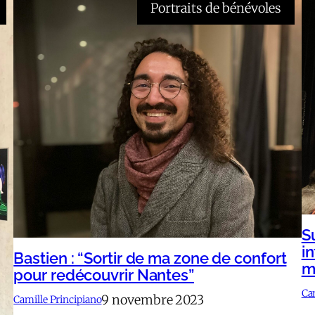
Portraits de bénévoles
S
i
Bastien : “Sortir de ma zone de confort
m
pour redécouvrir Nantes”
Ca
9 novembre 2023
Camille Principiano