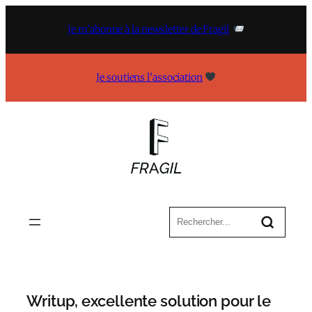
Aller
au
Je m’abonne à la newsletter de Fragil
contenu
Je soutiens l’association
Writup, excellente solution pour le