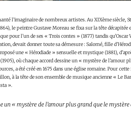
 hanté l’imaginaire de nombreux artistes. Au XIXème siècle,
), le peintre Gustave Moreau se fixa sur la tête décapitée e
que pour l’un de ses « Trois contes » (1877) tandis qu’Oscar 
réation, devait donner toute sa démesure : Salomé, fille d’Hér
proposé une « Hérodiade » sensuelle et mystique (1881), d’aprè
(1905), où chaque accord dessine un « mystère de l’amour pl
urces, a été créé en 1675 dans une église romaine. Pour cette
llon, à la tête de son ensemble de musique ancienne « Le Banq
sta ».
e un « mystère de l’amour plus grand que le mystère 