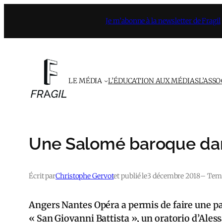
Aller
Je m’abonne à la newsletter de Fragil
au
contenu
LE MÉDIA
L’ÉDUCATION AUX MÉDIAS
L’ASS
Une Salomé baroque dan
Écrit par
Christophe Gervot
et publié le
3 décembre 2018
– Temp
Angers Nantes Opéra a permis de faire une pa
« San Giovanni Battista », un oratorio d’Aless