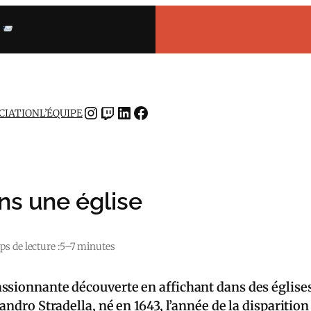
INSTAGRAM
TWITCH
LINKEDIN
FACEBOOK
OCIATION
L’ÉQUIPE
s une église
s de lecture :
5–7 minutes
ssionnante découverte en affichant dans des églises
andro Stradella, né en 1643, l’année de la disparitio