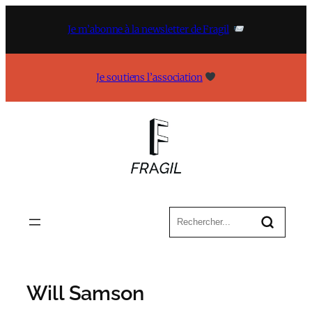
Aller
au
Je m’abonne à la newsletter de Fragil
contenu
Je soutiens l’association
Will Samson