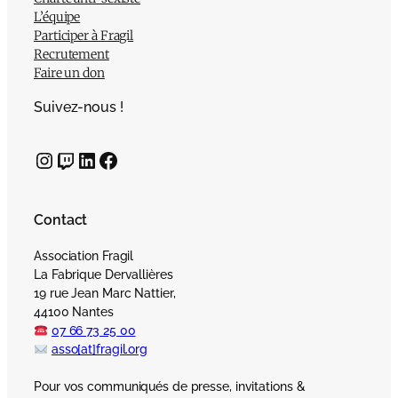
L’équipe
Participer à Fragil
Recrutement
Faire un don
Suivez-nous !
Instagram
Twitch
LinkedIn
Facebook
Contact
Association Fragil
La Fabrique Dervallières
19 rue Jean Marc Nattier,
44100 Nantes
07 66 73 25 00
asso[at]fragil.org
Pour vos communiqués de presse, invitations &