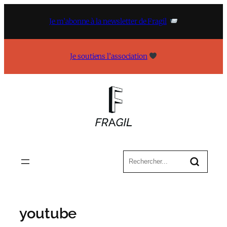
Aller
au
Je m’abonne à la newsletter de Fragil
contenu
Je soutiens l’association
youtube