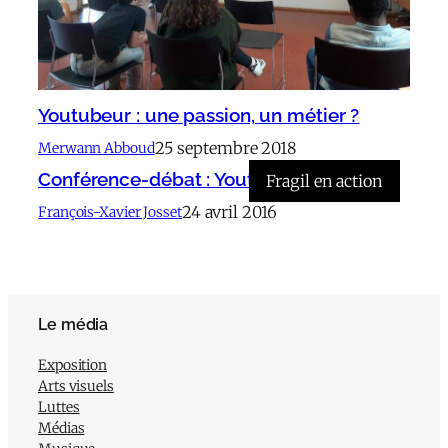
Youtubeur : une passion, un métier ?
25 septembre 2018
Merwann Abboud
Conférence-débat : Youtubeur
Fragil en action
24 avril 2016
François-Xavier Josset
Le média
Exposition
Arts visuels
Luttes
Médias