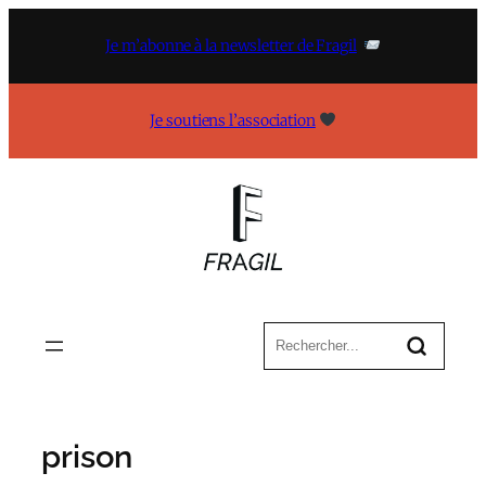
Aller
au
Je m’abonne à la newsletter de Fragil
contenu
Je soutiens l’association
prison