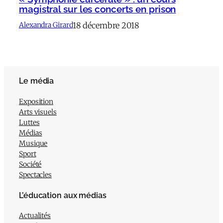
magistral sur les concerts en prison
18 décembre 2018
Alexandra Girard
Le média
Exposition
Arts visuels
Luttes
Médias
Musique
Sport
Société
Spectacles
L’éducation aux médias
Actualités