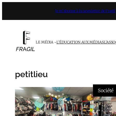
Aller
Je m’abonne à la newsletter de Fragil
au
contenu
LE MÉDIA
L’ÉDUCATION AUX MÉDIAS
L’ASS
petitlieu
Société