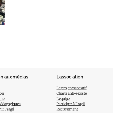
on aux médias
L’association
Le projet associatif
ion
Charte anti-sexiste
gue
L’équipe
pédagogiques
Participer à Fragil
nir Fragil
Recrutement