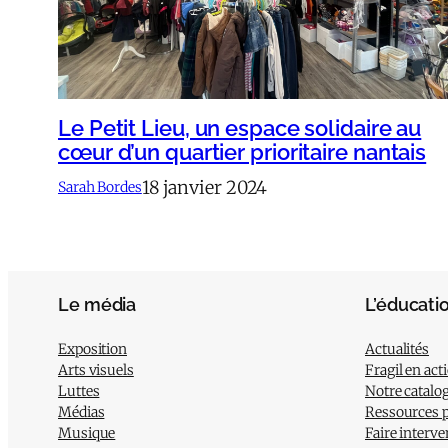
Le Petit Lieu, un espace solidaire au
cœur d’un quartier prioritaire nantais
18 janvier 2024
Sarah Bordes
Le média
L’éducati
Exposition
Actualités
Arts visuels
Fragil en act
Luttes
Notre catalo
Médias
Ressources 
Musique
Faire interve