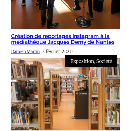
Création de reportages Instagram à la
médiathèque Jacques Demy de Nantes
12 février 2020
Damien Martin
Exposition
, 
Société