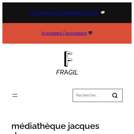
Aller
au
Je m’abonne à la newsletter de Fragil
contenu
Je soutiens l’association
médiathèque jacques