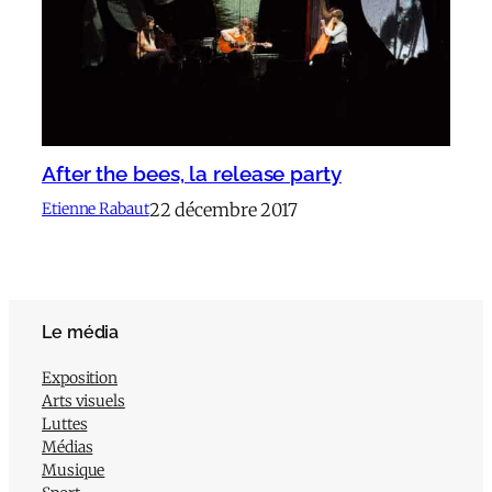
After the bees, la release party
22 décembre 2017
Etienne Rabaut
Le média
Exposition
Arts visuels
Luttes
Médias
Musique