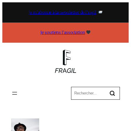
Aller
au
Je m’abonne à la newsletter de Fragil
contenu
Je soutiens l’association