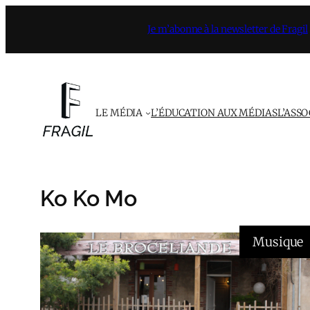
Aller
Je m’abonne à la newsletter de Fragil
au
contenu
LE MÉDIA
L’ÉDUCATION AUX MÉDIAS
L’ASS
Ko Ko Mo
Musique