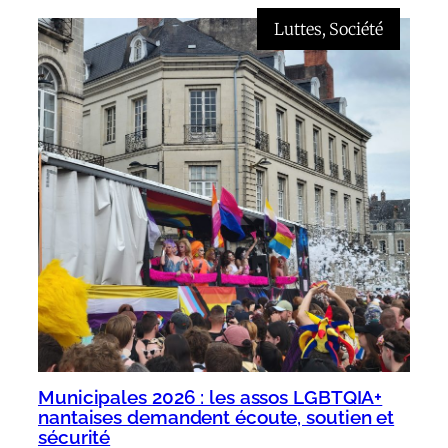
Luttes
, 
Société
Municipales 2026 : les assos LGBTQIA+
nantaises demandent écoute, soutien et
sécurité