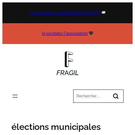
Aller
au
Je m’abonne à la newsletter de Fragil
contenu
Je soutiens l’association
élections municipales