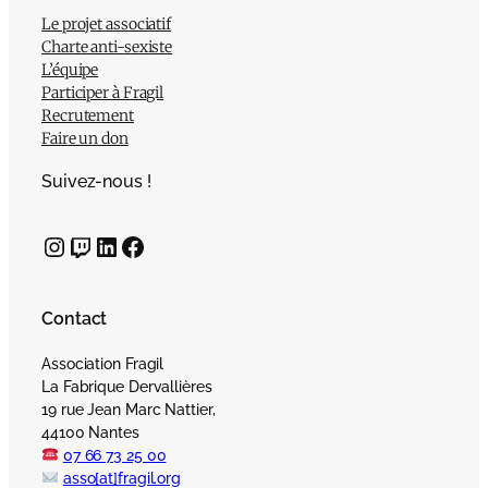
Le projet associatif
Charte anti-sexiste
L’équipe
Participer à Fragil
Recrutement
Faire un don
Suivez-nous !
Instagram
Twitch
LinkedIn
Facebook
Contact
Association Fragil
La Fabrique Dervallières
19 rue Jean Marc Nattier,
44100 Nantes
07 66 73 25 00
asso[at]fragil.org