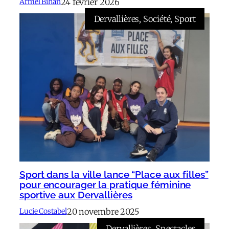
24 février 2026
Armel Bihan
Dervallières
, 
Société
, 
Sport
Sport dans la ville lance “Place aux filles”
pour encourager la pratique féminine
sportive aux Dervallières
20 novembre 2025
Lucie Costabel
Dervallières
, 
Spectacles