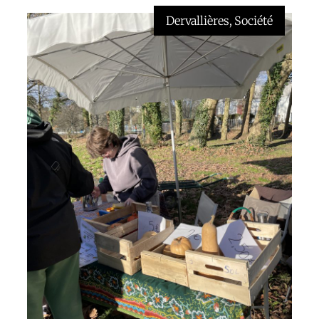
Dervallières
, 
Société