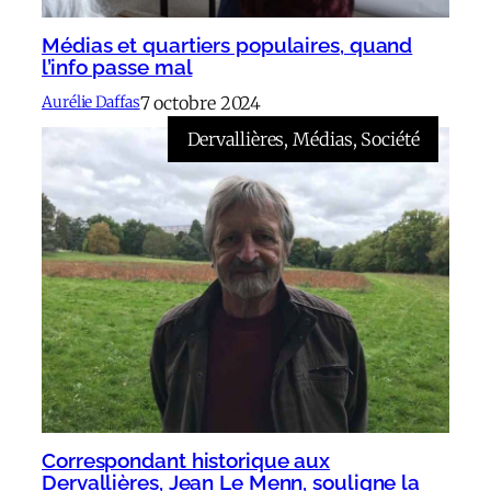
Médias et quartiers populaires, quand
l’info passe mal
7 octobre 2024
Aurélie Daffas
Dervallières
, 
Médias
, 
Société
Correspondant historique aux
Dervallières, Jean Le Menn, souligne la