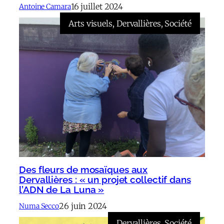
16 juillet 2024
Antoine Camara
Arts visuels
, 
Dervallières
, 
Société
Des fleurs de mosaïques aux
Dervallières : « un projet collectif dans
l’ADN de La Luna »
26 juin 2024
Numa Secco
Dervallières
, 
Société