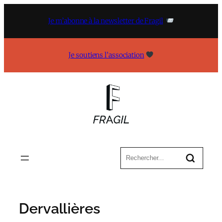
Aller
au
Je m’abonne à la newsletter de Fragil
contenu
Je soutiens l’association
Dervallières