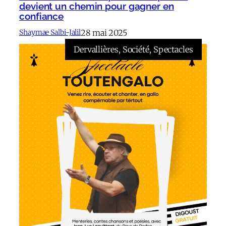
devient un chemin pour gagner en
confiance
28 mai 2025
Shaymae Salbi-Jalil
Dervallières
, 
Société
, 
Spectacles