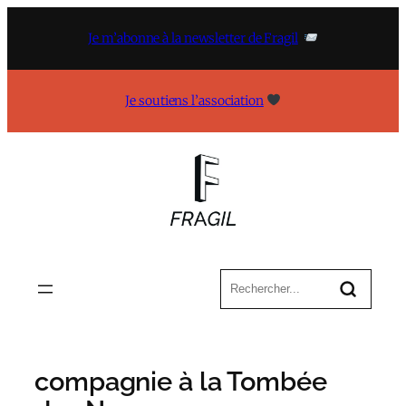
Aller
au
Je m’abonne à la newsletter de Fragil
contenu
Je soutiens l’association
compagnie à la Tombée