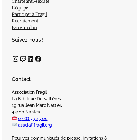
Charte anti-sexiste
L’équipe
Participer à Fragil
Recrutement
Faire un don
Suivez-nous !
Instagram
Twitch
LinkedIn
Facebook
Contact
Association Fragil
La Fabrique Dervallières
19 rue Jean Marc Nattier,
44100 Nantes
07 66 73 25 00
asso[at]fragil.org
Pour vos communiqués de presse, invitations &