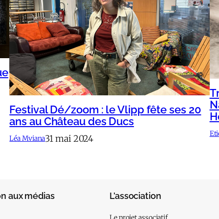
ue
Tr
N
Festival Dé/zoom : le Vlipp fête ses 20
H
ans au Château des Ducs
Et
31 mai 2024
Léa Mviana
on aux médias
L’association
Le projet associatif