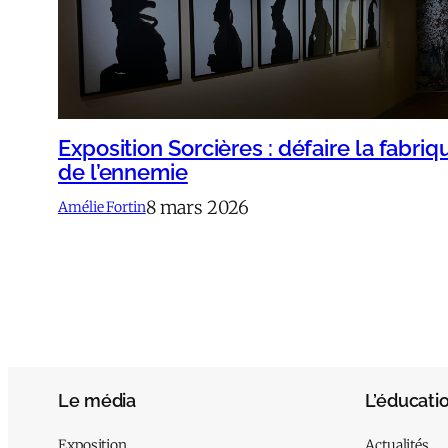
Exposition Sorcières : défaire la fabriq
de l’ennemie
8 mars 2026
Amélie Fortin
Le média
L’éducati
Exposition
Actualités