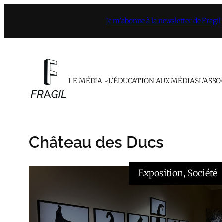
Aller
Je m’abonne à la newsletter de Fragil
au
contenu
LE MÉDIA
L’ÉDUCATION AUX MÉDIAS
L’ASS
Château des Ducs
Exposition
, 
Société