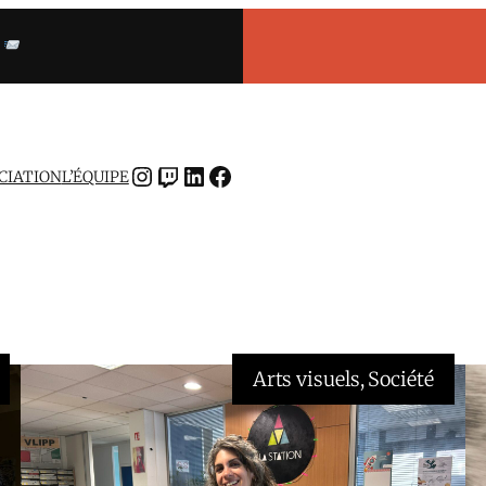
INSTAGRAM
TWITCH
LINKEDIN
FACEBOOK
OCIATION
L’ÉQUIPE
Arts visuels
, 
Société