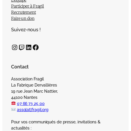
Participer à Fragil
Recrutement
Faire un don
Suivez-nous !
Instagram
Twitch
LinkedIn
Facebook
Contact
Association Fragil
La Fabrique Dervallières
19 rue Jean Marc Nattier,
44100 Nantes
07 66 73 25 00
asso[at]fragil.org
Pour vos communiqués de presse, invitations &
actualités :