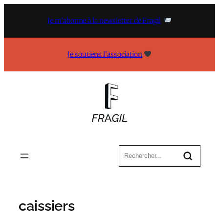
Aller
au
Je m’abonne à la newsletter de Fragil
contenu
Je soutiens l’association
caissiers