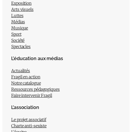
Exposition
Arts visuels
Luttes
Médias
Musique
Sport
Société
Spectacles
L’éducation aux médias
Actualités
Fragil en action
Notre catalogue
Ressources pédagogiques
Faire intervenir Fragil
L’association
Le projet associatif
Charte anti-sexiste
L’équipe