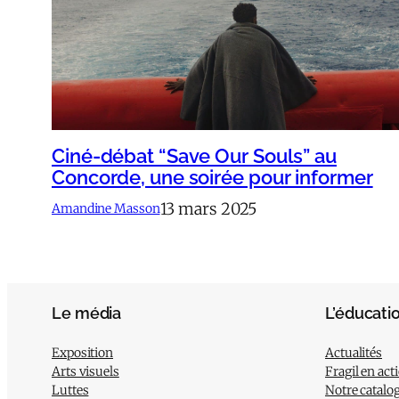
Ciné-débat “Save Our Souls” au
Concorde, une soirée pour informer
13 mars 2025
Amandine Masson
Le média
L’éducati
Exposition
Actualités
Arts visuels
Fragil en act
Luttes
Notre catalo