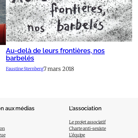
Au-delà de leurs frontières, nos
barbelés
7 mars 2018
Faustine Sternberg
on aux médias
L’association
Le projet associatif
ion
Charte anti-sexiste
gue
L’équipe