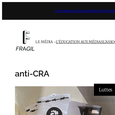
Aller
Je m’abonne à la newsletter de Fragil
au
contenu
LE MÉDIA
L’ÉDUCATION AUX MÉDIAS
L’ASS
anti-CRA
Luttes