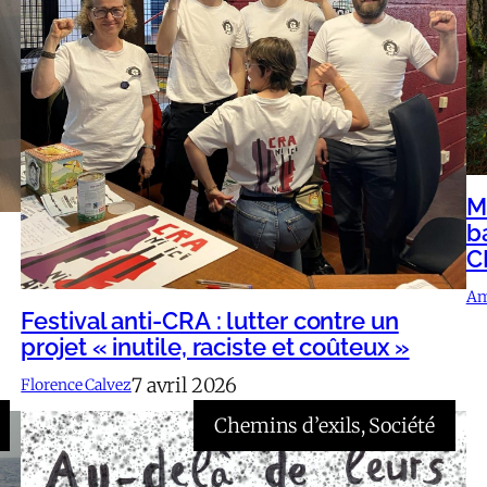
M
b
C
Am
Festival anti-CRA : lutter contre un
projet « inutile, raciste et coûteux »
7 avril 2026
Florence Calvez
Chemins d’exils
, 
Société