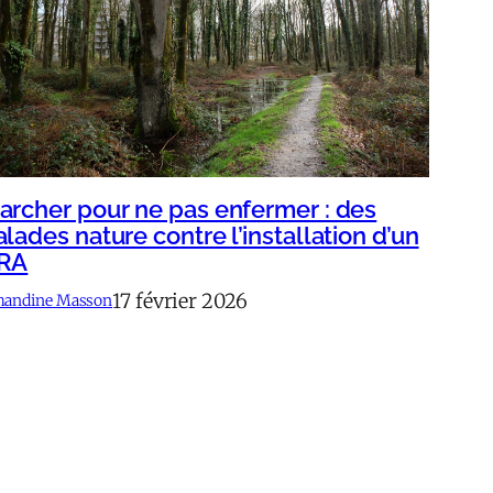
archer pour ne pas enfermer : des
alades nature contre l’installation d’un
RA
17 février 2026
andine Masson