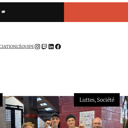
INSTAGRAM
TWITCH
LINKEDIN
FACEBOOK
OCIATION
L’ÉQUIPE
Luttes
, 
Société