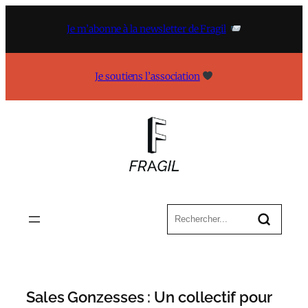
Aller
au
Je m’abonne à la newsletter de Fragil
contenu
Je soutiens l’association
Sales Gonzesses : Un collectif pour