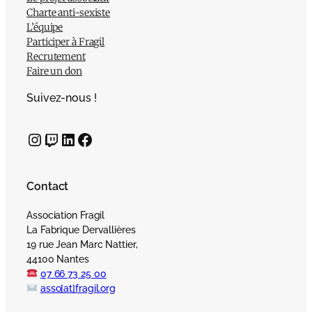
Charte anti-sexiste
L’équipe
Participer à Fragil
Recrutement
Faire un don
Suivez-nous !
Instagram
Twitch
LinkedIn
Facebook
Contact
Association Fragil
La Fabrique Dervallières
19 rue Jean Marc Nattier,
44100 Nantes
07 66 73 25 00
asso[at]fragil.org